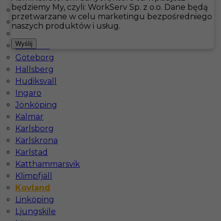
będziemy My, czyli: WorkServ Sp. z o.o. Dane będą
Båtskärsnäs
przetwarzane w celu marketingu bezpośredniego
Falkenberg
Hotistin
Oferty pracy
Kucharz
Kovland
naszych produktów i usług.
Fårö
Pokaż filtr
Wyślij
Gällivare
Göteborg
Hallsberg
Hudiksvall
Ingaro
Jönköping
Kalmar
Karlsborg
Karlskrona
Karlstad
Praca za granicą dla kucharza
Katthammarsvik
Klimpfjäll
Kategoria
Kuchnia
,
Kucharz
Kovland
Lokalizacja
Kovland
,
Szwecja
Linköping
Wymagane języki
Angielski komunikatywny
Ljungskile