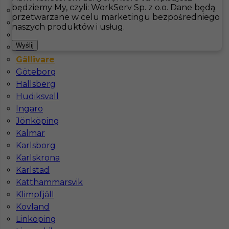
będziemy My, czyli: WorkServ Sp. z o.o. Dane będą
Bastad
przetwarzane w celu marketingu bezpośredniego
Båtskärsnäs
Hotistin
Oferty pracy
Kucharz
Gällivare
naszych produktów i usług.
Falkenberg
Pokaż filtr
Wyślij
Fårö
Gällivare
Göteborg
Hallsberg
Hudiksvall
Ingaro
Jönköping
Kalmar
Karlsborg
Karlskrona
Praca dla Chef’a de Partie w Gällivare
Karlstad
Katthammarsvik
Kategoria
Kuchnia
,
Kucharz
Klimpfjäll
Lokalizacja
Gällivare
,
Szwecja
Kovland
Wymagane języki
Linköping