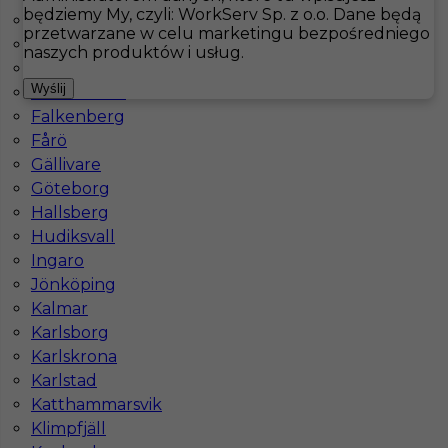
będziemy My, czyli: WorkServ Sp. z o.o. Dane będą
Arvika
przetwarzane w celu marketingu bezpośredniego
Åsele
Hotistin
Oferty pracy
Kucharz
Löttorp
naszych produktów i usług.
Bastad
Pokaż filtr
Wyślij
Båtskärsnäs
Falkenberg
Fårö
Gällivare
Göteborg
Hallsberg
Hudiksvall
Ingaro
Jönköping
Kalmar
Praca za granicą (Szwecja) - kucharz
Karlsborg
Karlskrona
Kategoria
Kuchnia
,
Kucharz
Karlstad
Lokalizacja
Löttorp
,
Szwecja
Katthammarsvik
Wymagane języki
Angielski komunikatywny
Klimpfjäll