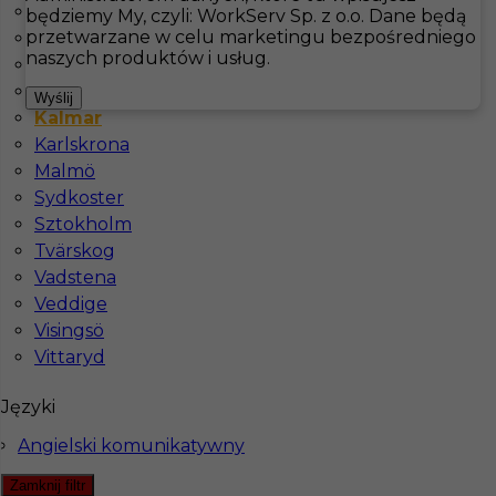
Docksta
będziemy My, czyli: WorkServ Sp. z o.o. Dane będą
przetwarzane w celu marketingu bezpośredniego
Falkenberg
Hotistin
Oferty pracy
Hotelarstwo
Kalmar
naszych produktów i usług.
Fårö
Jämtland
Pokaż filtr
Wyślij
Kalmar
Karlskrona
Malmö
Sydkoster
Sztokholm
Tvärskog
Vadstena
Veddige
Visingsö
Sprzątanie domów prywatnych praca za granicą
Vittaryd
Kategoria
Hotelarstwo
Języki
Lokalizacja
Kalmar
,
Szwecja
Angielski komunikatywny
Wymagane języki
Angielski komunikatywny
Zamknij filtr