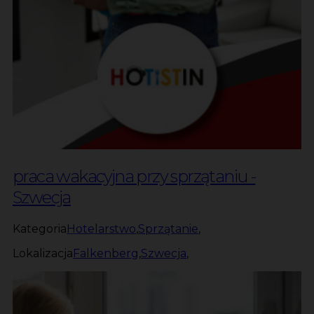
praca wakacyjna przy sprzątaniu -
Szwecja
Kategoria
Hotelarstwo
,
Sprzątanie
,
Lokalizacja
Falkenberg
,
Szwecja
,