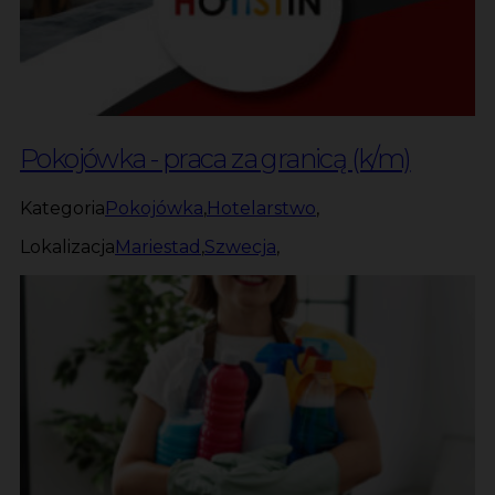
Pokojówka - praca za granicą (k/m)
Kategoria
Pokojówka
,
Hotelarstwo
,
Lokalizacja
Mariestad
,
Szwecja
,