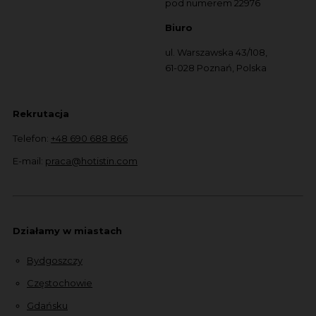
pod numerem 22976
Biuro
ul. Warszawska 43/108,
61-028 Poznań, Polska
Rekrutacja
Telefon:
+48 690 688 866
E-mail:
praca@hotistin.com
Działamy w miastach
Bydgoszczy
Częstochowie
Gdańsku