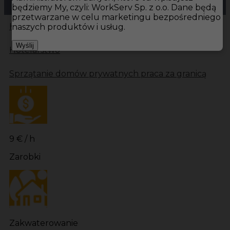
będziemy My, czyli: WorkServ Sp. z o.o. Dane będą
przetwarzane w celu marketingu bezpośredniego
Hotistin
Oferty pracy
Hotelarstwo Kalmar
naszych produktów i usług.
Wyślij
Hotelarstwo
Sprzątanie domów prywatnych praca za granicą
9 € / h
Zarobki
Zakwaterowanie