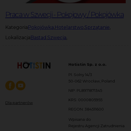
Praca w Szwecji - Pokojowy / Pokojówka
Kategoria
Pokojówka
,
Hotelarstwo
,
Sprzątanie
,
Lokalizacja
Bastad
,
Szwecja
,
Hotistin Sp. z o.o.
Pl. Solny 14/3
50-062 Wrocław, Poland
NIP: PL8971871345
KRS: 0000805955
Dla partnerów
REGON: 384511600
Wpisana do
Rejestru Agencji Zatrudnienia