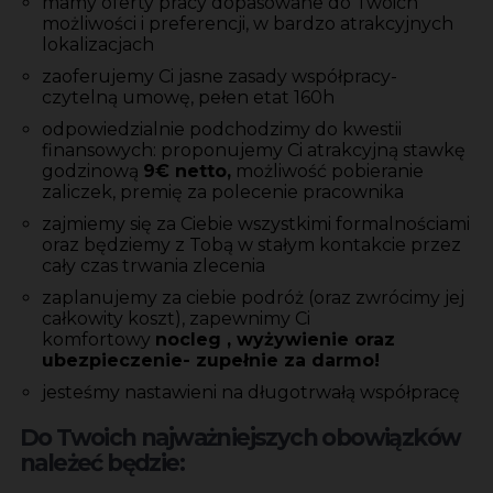
mamy oferty pracy dopasowane do Twoich
możliwości i preferencji, w bardzo atrakcyjnych
lokalizacjach
zaoferujemy Ci jasne zasady współpracy-
czytelną umowę, pełen etat 160h
odpowiedzialnie podchodzimy do kwestii
finansowych: proponujemy Ci atrakcyjną stawkę
godzinową
9€ netto,
możliwość pobieranie
zaliczek, premię za polecenie pracownika
zajmiemy się za Ciebie wszystkimi formalnościami
oraz będziemy z Tobą w stałym kontakcie przez
cały czas trwania zlecenia
zaplanujemy za ciebie podróż (oraz zwrócimy jej
całkowity koszt), zapewnimy Ci
komfortowy
nocleg , wyżywienie oraz
ubezpieczenie- zupełnie za darmo!
jesteśmy nastawieni na długotrwałą współpracę
Do Twoich najważniejszych obowiązków
należeć będzie: