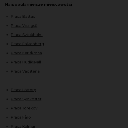
Najpopularniejsze miejscowości
Praca Bastad
Praca Visingsö
Praca Sztokholm
Praca Falkenberg
Praca Karlskrona
Praca Hudiksvall
Praca Vadstena
Praca Löttorp
Praca Sydkoster
Praca Torekov
Praca Fårö
Praca Kalmar