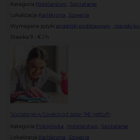
Kategoria
Hotelarstwo
,
Sprzątanie
Lokalizacja
Karlskrona
,
Szwecja
Wymagane języki
angielski podstawowy
,
rosyjski 
Stawka
9 - € / h
Sprzątanie w Szwecji od zaraz- 9€ netto/h
Kategoria
Pokojówka
,
Hotelarstwo
,
Sprzątanie
Lokalizacja
Karlskrona
,
Szwecja