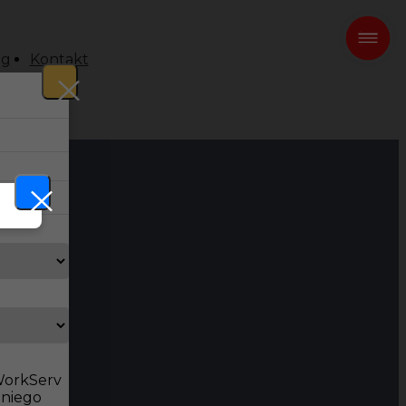
og
Kontakt
 WorkServ
dniego