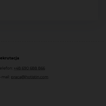
ekrutacja
elefon:
+48 690 688 866
-mail:
praca@hotistin.com