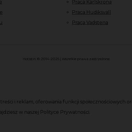
e
Praca Karlskrona
e
Praca Hudiksvall
u
Praca Vadstena
Hotistin © 2014-2025 | Wszelkie prawa zastrzeżone
i treści i reklam, oferowania funkcji społecznościowych 
jdziesz w naszej Polityce Prywatności.