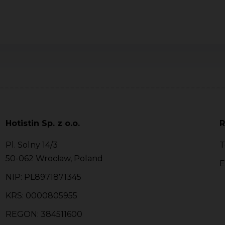
Hotistin Sp. z o.o.
R
Pl. Solny 14/3
T
50-062 Wrocław, Poland
E
NIP: PL8971871345
KRS: 0000805955
REGON: 384511600