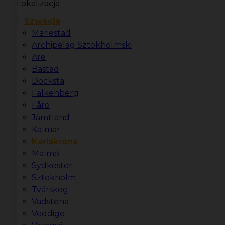
Lokalizacja
Szwecja
Mariestad
Archipelag Sztokholmski
Are
Bastad
Docksta
Falkenberg
Fårö
Jämtland
Kalmar
Karlskrona
Malmö
Sydkoster
Sztokholm
Tvärskog
Vadstena
Veddige