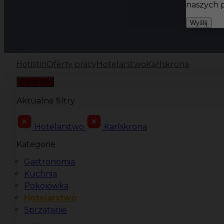
naszych 
Wyślij
Hotistin
Oferty pracy
Hotelarstwo
Karlskrona
Pokaż filtr
Aktualne filtry
Hotelarstwo
Karlskrona
Kategorie
Gastronomia
Kuchnia
Pokojówka
Hotelarstwo
Sprzątanie