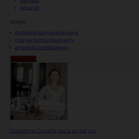
Visingsö
Vittaryd
Języki
Angielski komunikatywny
rosyjski komunikatywny
angielski podstawowy
Zamknij filtr
Sprzątanie Szwecja praca za granicą