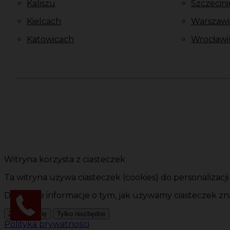
Kaliszu
Szczecini
Kielcach
Warszawi
Katowicach
Wrocławi
Witryna korzysta z ciasteczek
Ta witryna używa ciasteczek (cookies) do personalizacj
Dokładne informacje o tym, jak używamy ciasteczek zna
Zgadzam się
Tylko niezbędne
Polityka prywatności