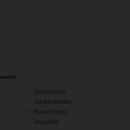
owości
Praca Löttorp
Praca Sydkoster
Praca Torekov
Praca Fårö