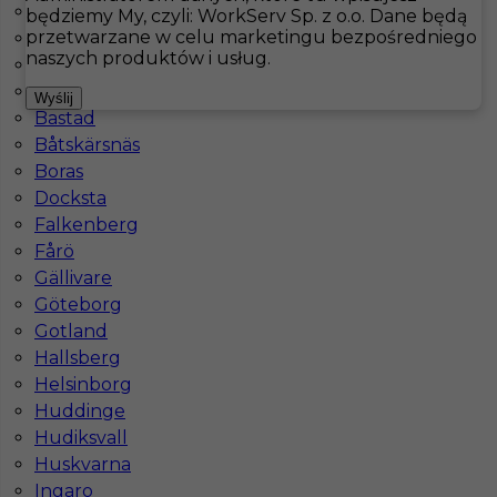
Arjeplog
będziemy My, czyli: WorkServ Sp. z o.o. Dane będą
przetwarzane w celu marketingu bezpośredniego
Arvidsjaur
Hotistin
Oferty pracy
Norsjö
naszych produktów i usług.
Arvika
Åsele
Pokaż filtr
Wyślij
Bastad
Båtskärsnäs
Boras
Docksta
Falkenberg
Fårö
Gällivare
Göteborg
Gotland
Kucharz - kucharka: praca w Szwecji dla Ciebie!
Hallsberg
Helsinborg
Kategoria
Kuchnia
,
Kucharz
Huddinge
Lokalizacja
Norsjö
,
Szwecja
Hudiksvall
Huskvarna
Wymagane języki
Angielski komunikatywny
Ingaro