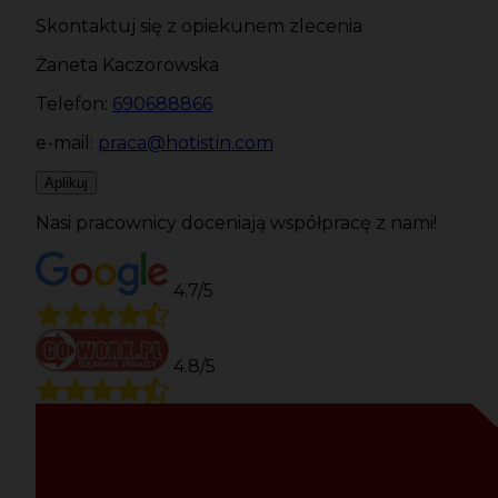
Skontaktuj się z opiekunem zlecenia
Żaneta Kaczorowska
Telefon:
690688866
e-mail:
praca@hotistin.com
Aplikuj
Nasi pracownicy doceniają współpracę z nami!
4.7/5
4.8/5