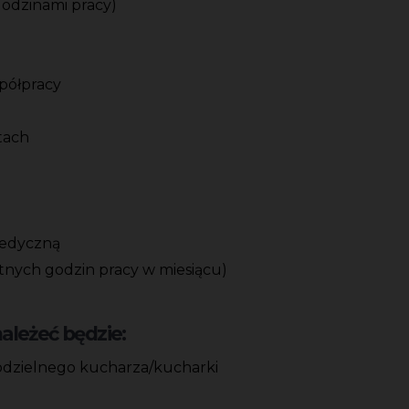
godzinami pracy)
spółpracy
tach
medyczną
tnych godzin pracy w miesiącu)
leżeć będzie:
modzielnego kucharza/kucharki