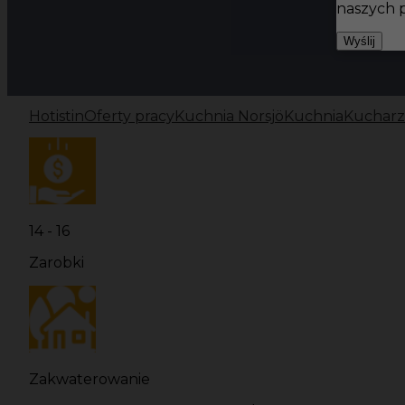
naszych 
Wyślij
Hotistin
Oferty pracy
Kuchnia Norsjö
Kuchnia
Kucharz 
14 - 16
Zarobki
Zakwaterowanie