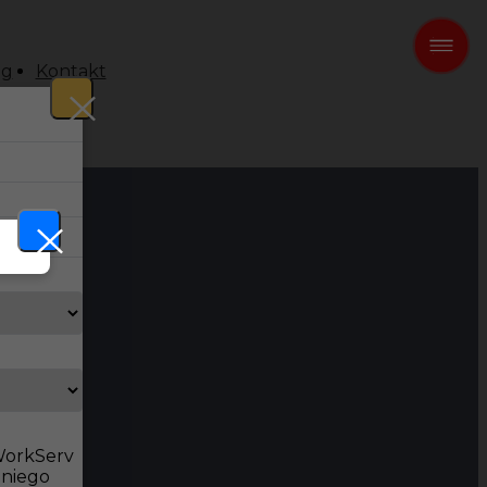
og
Kontakt
 WorkServ
dniego