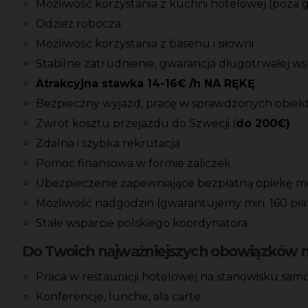
Możliwość korzystania z kuchni hotelowej (poza 
Odzież robocza
Możliwość korzystania z basenu i siłowni
Stabilne zatrudnienie, gwarancja długotrwałej w
Atrakcyjna stawka 14-16€
/h NA RĘKĘ
Bezpieczny wyjazd, pracę w sprawdzonych obiek
Zwrot kosztu przejazdu do Szwecji (
do 200€)
Zdalna i szybka rekrutacja
Pomoc finansowa w formie zaliczek
Ubezpieczenie zapewniające bezpłatną opiekę 
Możliwość nadgodzin (gwarantujemy min. 160 pła
Stałe wsparcie polskiego koordynatora
Do Twoich najważniejszych obowiązków na
Praca w restauracji hotelowej na stanowisku sa
Konferencje, lunche, ala carte