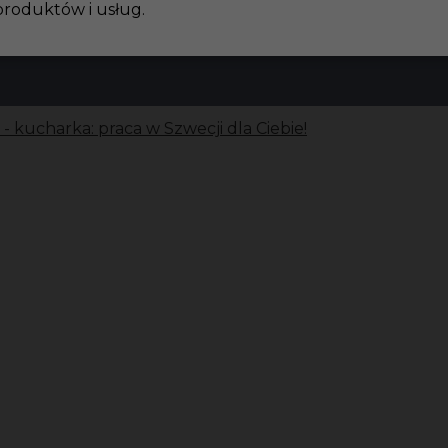
produktów i usług.
- kucharka: praca w Szwecji dla Ciebie!