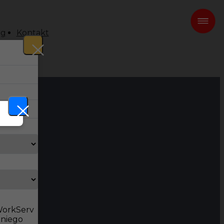
og
Kontakt
 WorkServ
dniego