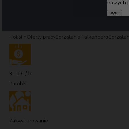
naszych 
Wyślij
Hotistin
Oferty pracy
Sprzątanie Falkenberg
Sprzątan
9 - 11 € / h
Zarobki
Zakwaterowanie