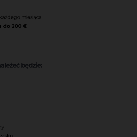
każdego miesiąca
u do 200 €
leżeć będzie:
ny
wisku