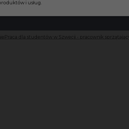
produktów i usług.
ie
Praca dla studentów w Szwecji - pracownik sprzątając