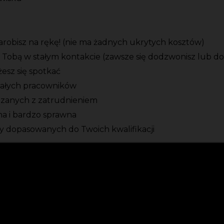
zarobisz na rękę! (nie ma żadnych ukrytych kosztów)
 Tobą w stałym kontakcie (zawsze się dodzwonisz lub d
esz się spotkać
tałych pracowników
ązanych z zatrudnieniem
zna i bardzo sprawna
 dopasowanych do Twoich kwalifikacji