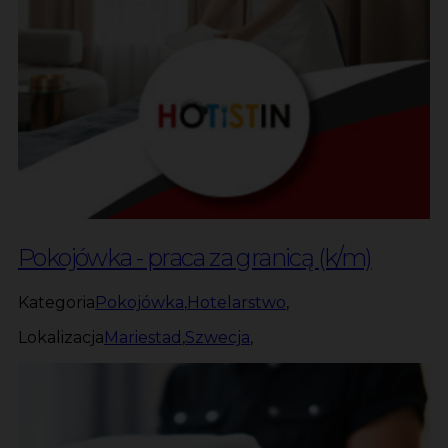
Pokojówka - praca za granicą (k/m)
Kategoria
Pokojówka
,
Hotelarstwo
,
Lokalizacja
Mariestad
,
Szwecja
,