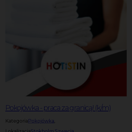
Pokojówka - praca za granicą! (k/m)
Kategoria
Pokojówka
,
Lokalizacja
Stokholm
,
Szwecja
,