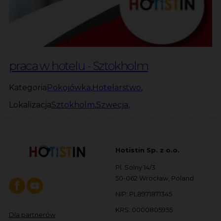
praca w hotelu - Sztokholm
Kategoria
Pokojówka
,
Hotelarstwo
,
Lokalizacja
Sztokholm
,
Szwecja
,
Hotistin Sp. z o.o.
Pl. Solny 14/3
50-062 Wrocław, Poland
NIP: PL8971871345
KRS: 0000805955
Dla partnerów