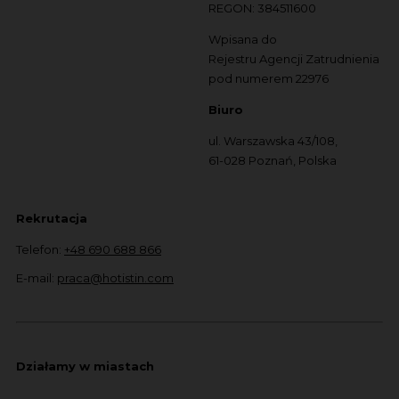
REGON: 384511600
Wpisana do
Rejestru Agencji Zatrudnienia
pod numerem 22976
Biuro
ul. Warszawska 43/108,
61-028 Poznań, Polska
Rekrutacja
Telefon:
+48 690 688 866
E-mail:
praca@hotistin.com
Działamy w miastach