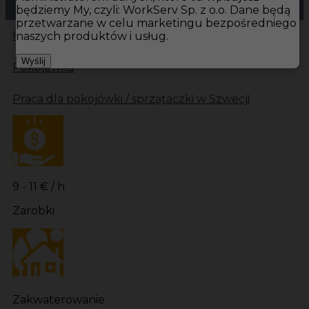
będziemy My, czyli: WorkServ Sp. z o.o. Dane będą
przetwarzane w celu marketingu bezpośredniego
Hotistin
Oferty pracy
Pokojówka Falkenberg
naszych produktów i usług.
Wyślij
Pokojówka
Praca dla pokojówki / sprzątaczki w Szwecji
9 - 11 € / h
Zarobki
Zakwaterowanie