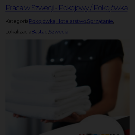
Praca w Szwecji - Pokojowy / Pokojówka
Kategoria
Pokojówka
,
Hotelarstwo
,
Sprzątanie
,
Lokalizacja
Bastad
,
Szwecja
,