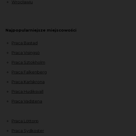
Wrocławiu
Najpopularniejsze miejscowości
Praca Bastad
Praca Visingsö
Praca Sztokholm
Praca Falkenberg
Praca Karlskrona
Praca Hudiksvall
Praca Vadstena
Praca Löttorp
Praca Sydkoster