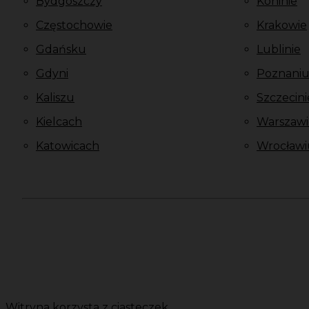
Bydgoszczy
Koninie
Częstochowie
Krakowie
Gdańsku
Lublinie
Gdyni
Poznani
Kaliszu
Szczecini
Kielcach
Warszawi
Katowicach
Wrocławi
Witryna korzysta z ciasteczek