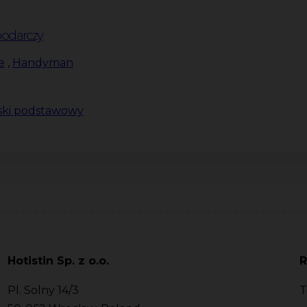
podarczy
e
,
Handyman
ski podstawowy
Hotistin Sp. z o.o.
R
Pl. Solny 14/3
T