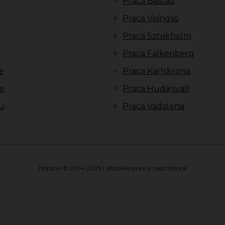
Praca Bastad
Praca Visingsö
Praca Sztokholm
u
Praca Falkenberg
e
Praca Karlskrona
e
Praca Hudiksvall
u
Praca Vadstena
Hotistin © 2014-2025 | Wszelkie prawa zastrzeżone