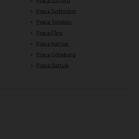
Praca Löttorp
Praca Sydkoster
Praca Torekov
Praca Fårö
Praca Kalmar
Praca Göteborg
Praca Rättvik