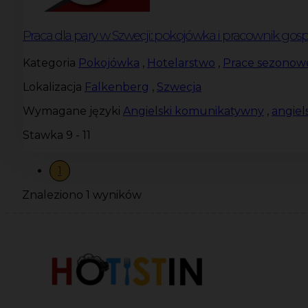
Praca dla pary w Szwecji: pokojówka i pracownik gos
Kategoria
Pokojówka
,
Hotelarstwo
,
Prace sezonow
Lokalizacja
Falkenberg
,
Szwecja
Wymagane języki
Angielski komunikatywny
,
angiel
Stawka
9 - 11
1
Znaleziono 1 wyników