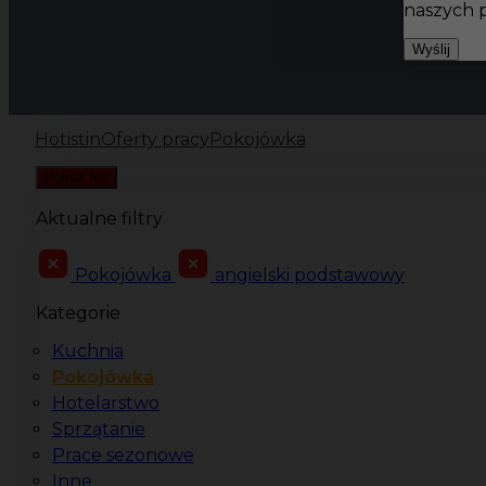
naszych 
Wyślij
Hotistin
Oferty pracy
Pokojówka
Pokaż filtr
Aktualne filtry
Pokojówka
angielski podstawowy
Kategorie
Kuchnia
Pokojówka
Hotelarstwo
Sprzątanie
Prace sezonowe
Inne