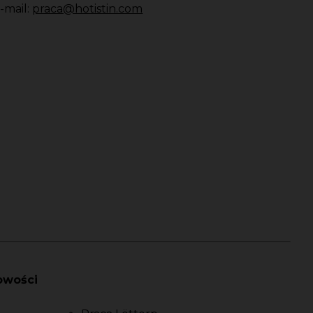
-mail:
praca@hotistin.com
owości