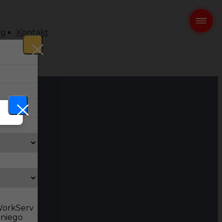
og
Kontakt
 WorkServ
dniego