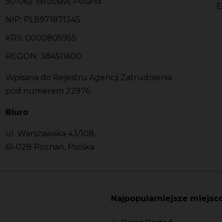
50-062 Wrocław, Poland
E
NIP: PL8971871345
KRS: 0000805955
REGON: 384511600
Wpisana do Rejestru Agencji Zatrudnienia
pod numerem 22976
Biuro
ul. Warszawska 43/108,
61-028 Poznań, Polska
Najpopularniejsze miejsc