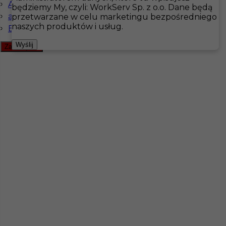
Angielski zaawansowany
będziemy My, czyli: WorkServ Sp. z o.o. Dane będą
angielski podstawowy
przetwarzane w celu marketingu bezpośredniego
Hotistin
Oferty pracy
Pokojówka
naszych produktów i usług.
Bez języka
Pokaż filtr
Wyślij
Zamknij filtr
Praca dla pokojówki / pokojowego w Szwecji
Kategoria
Pokojówka
,
Sprzątanie
Lokalizacja
Kalmar
,
Szwecja
Wymagane języki
Angielski komunikatywny
,
Szwedzki komunikatywny