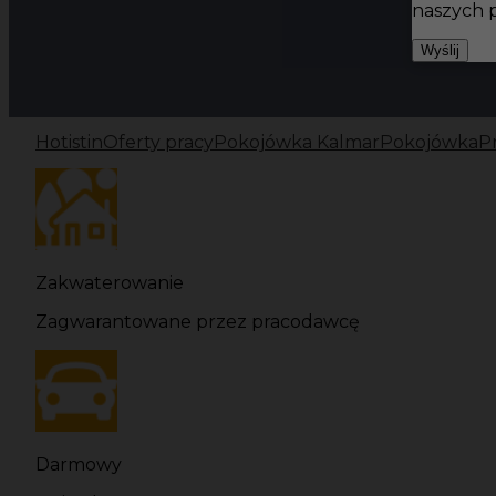
naszych 
Wyślij
Hotistin
Oferty pracy
Pokojówka Kalmar
Pokojówka
P
Zakwaterowanie
Zagwarantowane przez pracodawcę
Darmowy