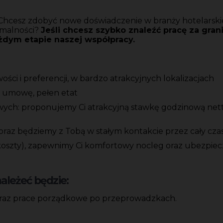
? Chcesz zdobyć nowe doświadczenie w branży hotelarski
ormalności?
Jeśli chcesz szybko znaleźć pracę za grani
ażdym etapie naszej współpracy.
ci i preferencji, w bardzo atrakcyjnych lokalizacjach
ą umowę, pełen etat
ych: proponujemy Ci atrakcyjną stawkę godzinową netto
 oraz będziemy z Tobą w stałym kontakcie przez cały czas
 koszty), zapewnimy Ci komfortowy nocleg oraz ubezpiec
leżeć będzie:
oraz prace porządkowe po przeprowadzkach.