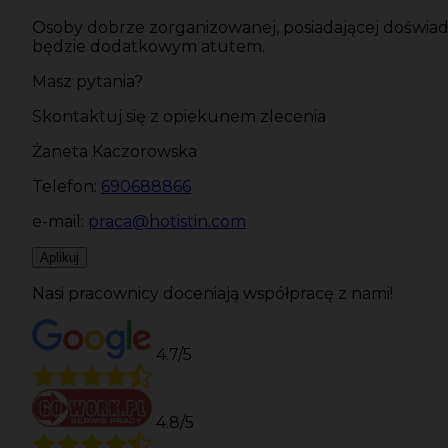
Osoby dobrze zorganizowanej, posiadającej doświad
będzie dodatkowym atutem.
Masz pytania?
Skontaktuj się z opiekunem zlecenia
Żaneta Kaczorowska
Telefon:
690688866
e-mail:
praca@hotistin.com
Aplikuj
Nasi pracownicy doceniają współpracę z nami!
4.7/5
4.8/5