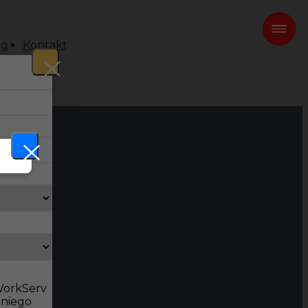
og
Kontakt
 WorkServ
dniego