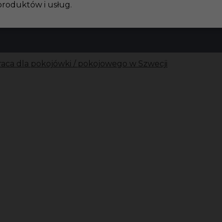
produktów i usług.
raca dla pokojówki / pokojowego w Szwecji