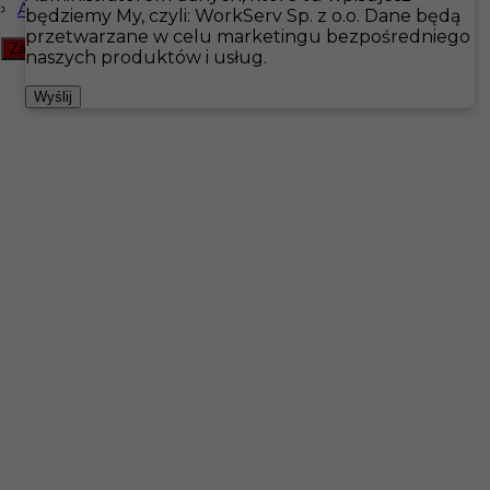
Angielski zaawansowany
będziemy My, czyli: WorkServ Sp. z o.o. Dane będą
przetwarzane w celu marketingu bezpośredniego
Zamknij filtr
Hotistin
Oferty pracy
Gastronomia
naszych produktów i usług.
Pokaż filtr
Wyślij
Menadżer sali - praca w Szwecji
Kategoria
Gastronomia
Lokalizacja
Hudiksvall
,
Szwecja
Wymagane języki
Angielski komunikatywny
,
Szwedzki komunikatywny