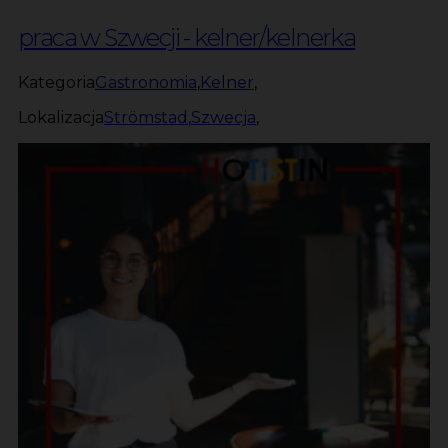
praca w Szwecji - kelner/kelnerka
Kategoria
Gastronomia
,
Kelner
,
Lokalizacja
Strömstad
,
Szwecja
,