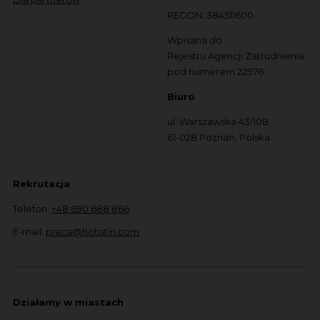
REGON: 384511600
Wpisana do
Rejestru Agencji Zatrudnienia
pod numerem 22976
Biuro
ul. Warszawska 43/108,
61-028 Poznań, Polska
Rekrutacja
Telefon:
+48 690 688 866
E-mail:
praca@hotistin.com
Działamy w miastach