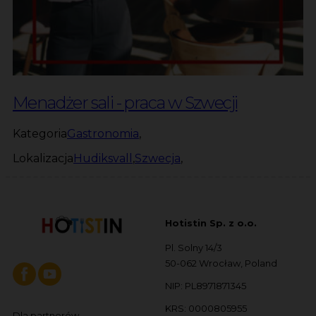
Menadżer sali - praca w Szwecji
Kategoria
Gastronomia
,
Lokalizacja
Hudiksvall
,
Szwecja
,
Hotistin Sp. z o.o.
Pl. Solny 14/3
50-062 Wrocław, Poland
NIP: PL8971871345
KRS: 0000805955
Dla partnerów