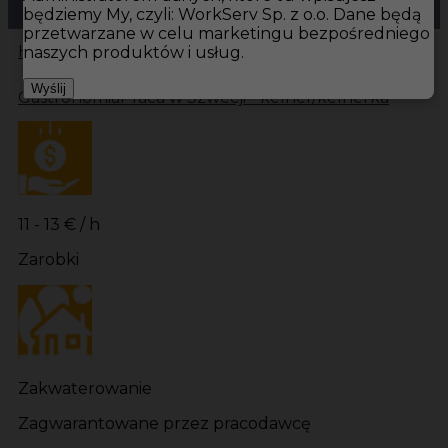
będziemy My, czyli: WorkServ Sp. z o.o. Dane będą
przetwarzane w celu marketingu bezpośredniego
Hotistin
Oferty pracy
Gastronomia Bastad
naszych produktów i usług.
Wyślij
Gastronomia
Praca w Szwecji - kelner/kelnerka
11 - 13 € / h
Zarobki
Zakwaterowanie
Zagwarantowane przez pracodawcę