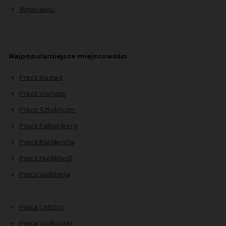
Wrocławiu
Najpopularniejsze miejscowości
Praca Bastad
Praca Visingsö
Praca Sztokholm
Praca Falkenberg
Praca Karlskrona
Praca Hudiksvall
Praca Vadstena
Praca Löttorp
Praca Sydkoster