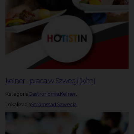
kelner - praca w Szwecji (k/m)
Kategoria
Gastronomia
,
Kelner
,
Lokalizacja
Strömstad
,
Szwecja
,