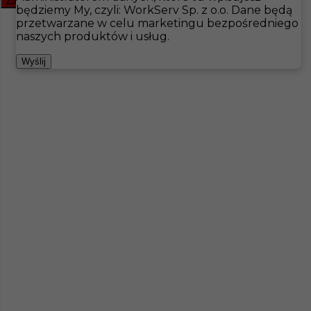
Zamknij filtr
będziemy My, czyli: WorkServ Sp. z o.o. Dane będą
przetwarzane w celu marketingu bezpośredniego
Hotistin
Oferty pracy
Pokojówka
Kalmar
naszych produktów i usług.
Pokaż filtr
Wyślij
Praca dla pokojówki / pokojowego w Szwecji
Kategoria
Pokojówka
,
Sprzątanie
Lokalizacja
Kalmar
,
Szwecja
Wymagane języki
Angielski komunikatywny
,
Szwedzki komunikatywny