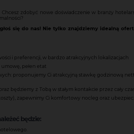
ć? Chcesz zdobyć nowe doświadczenie w branży hotelar
rmalności?
zgłoś się do nas! Nie tylko znajdziemy idealną ofe
ci i preferencji, w bardzo atrakcyjnych lokalizacjach
ą umowę, pełen etat
ych: proponujemy Ci atrakcyjną stawkę godzinową netto
 oraz będziemy z Tobą w stałym kontakcie przez cały czas
 koszty), zapewnimy Ci komfortowy nocleg oraz ubezpiec
leżeć będzie:
 hotelowego.