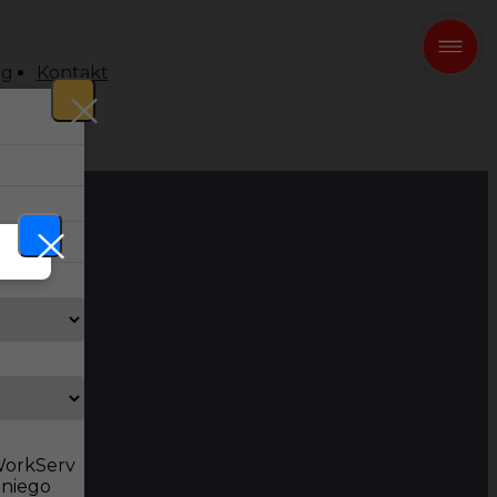
og
Kontakt
 WorkServ
dniego