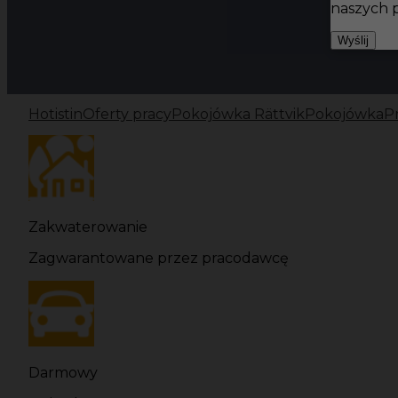
naszych 
Wyślij
Hotistin
Oferty pracy
Pokojówka Rättvik
Pokojówka
P
Zakwaterowanie
Zagwarantowane przez pracodawcę
Darmowy