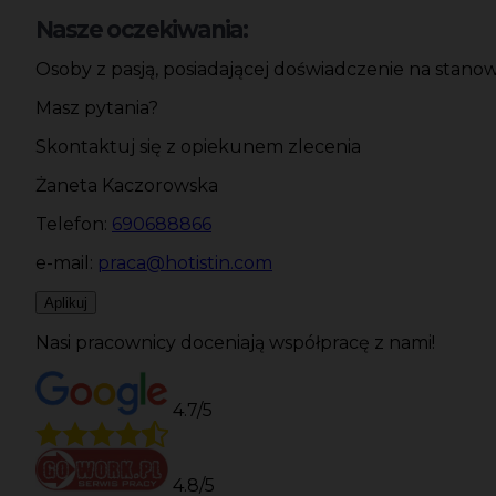
Nasze oczekiwania:
Osoby z pasją, posiadającej doświadczenie na stanow
Masz pytania?
Skontaktuj się z opiekunem zlecenia
Żaneta Kaczorowska
Telefon:
690688866
e-mail:
praca@hotistin.com
Aplikuj
Nasi pracownicy doceniają współpracę z nami!
4.7/5
4.8/5