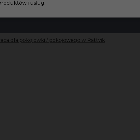
produktów i usług.
raca dla pokojówki / pokojowego w Rättvik