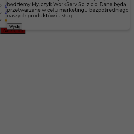
będziemy My, czyli: WorkServ Sp. z o.o. Dane będą
Angielski komunikatywny
przetwarzane w celu marketingu bezpośredniego
Angielski zaawansowany
Hotistin
Oferty pracy
Rzeźnik / wykrawacz
naszych produktów i usług.
angielski podstawowy
Pokaż filtr
Wyślij
Zamknij filtr
Rzeźnik - praca w Szwecji
Kategoria
Inne
,
Rzeźnik / wykrawacz
Lokalizacja
Kristianstad
,
Szwecja
Wymagane języki
angielski podstawowy