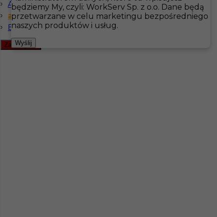
Angielski zaawansowany
będziemy My, czyli: WorkServ Sp. z o.o. Dane będą
angielski podstawowy
przetwarzane w celu marketingu bezpośredniego
Hotistin
Oferty pracy
Pokojówka
Szwecja
naszych produktów i usług.
Bez języka
Pokaż filtr
Wyślij
Zamknij filtr
Praca dla pary w Szwecji: pokojówka i pracownik
gospodarczy
Kategoria
Pokojówka
,
Hotelarstwo
,
Prace
sezonowe
,
Handyman
Lokalizacja
Falkenberg
,
Szwecja