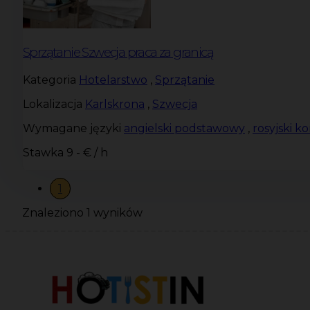
Sprzątanie Szwecja praca za granicą
Kategoria
Hotelarstwo
,
Sprzątanie
Lokalizacja
Karlskrona
,
Szwecja
Wymagane języki
angielski podstawowy
,
rosyjski 
Stawka
9 - € / h
1
Znaleziono 1 wyników