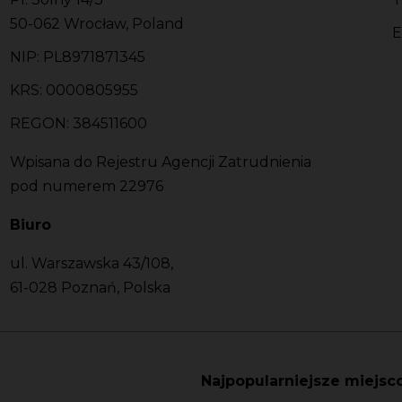
50-062 Wrocław, Poland
E
NIP: PL8971871345
KRS: 0000805955
REGON: 384511600
Wpisana do Rejestru Agencji Zatrudnienia
pod numerem 22976
Biuro
ul. Warszawska 43/108,
61-028 Poznań, Polska
Najpopularniejsze miejsc