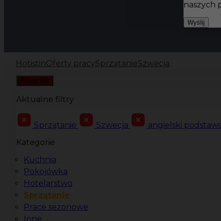
naszych 
Wyślij
Hotistin
Oferty pracy
Sprzątanie
Szwecja
Pokaż filtr
Aktualne filtry
Sprzątanie
Szwecja
angielski podsta
Kategorie
Kuchnia
Pokojówka
Hotelarstwo
Sprzątanie
Prace sezonowe
Inne