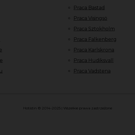
Praca Bastad
Praca Visingsö
Praca Sztokholm
u
Praca Falkenberg
e
Praca Karlskrona
e
Praca Hudiksvall
u
Praca Vadstena
Hotistin © 2014-2025 | Wszelkie prawa zastrzeżone