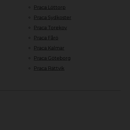
Praca Löttorp
Praca Sydkoster
Praca Torekov
Praca Fårö
Praca Kalmar
Praca Göteborg
Praca Rättvik