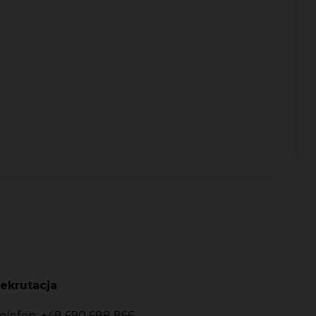
ekrutacja
elefon:
+48 690 688 866