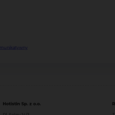
komunikatywny
Hotistin Sp. z o.o.
R
Pl. Solny 14/3
T