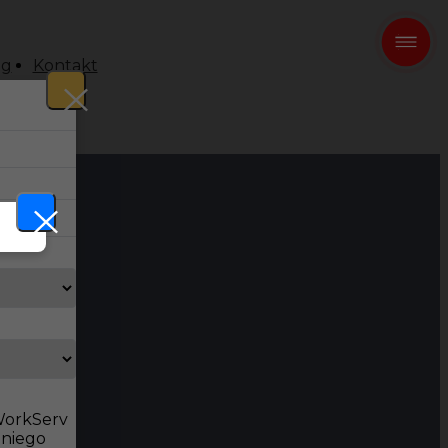
og
Kontakt
 WorkServ
dniego