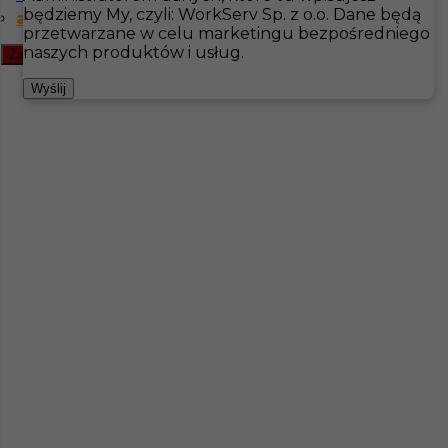
będziemy My, czyli: WorkServ Sp. z o.o. Dane będą
angielski podstawowy
przetwarzane w celu marketingu bezpośredniego
Hotistin
Oferty pracy
Handyman
Szwecja
naszych produktów i usług.
Zamknij filtr
Pokaż filtr
Wyślij
Praca dla pary w Szwecji: pokojówka i pracownik
gospodarczy
Kategoria
Pokojówka
,
Hotelarstwo
,
Prace
sezonowe
,
Handyman
Lokalizacja
Falkenberg
,
Szwecja