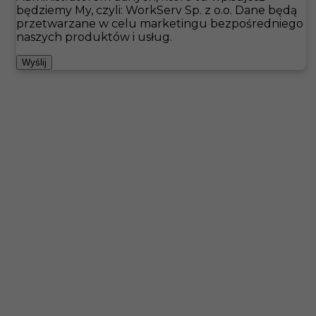
będziemy My, czyli: WorkServ Sp. z o.o. Dane będą
przetwarzane w celu marketingu bezpośredniego
Hotistin
Oferty pracy
Gastronomia
Kungshamn
naszych produktów i usług.
Pokaż filtr
Wyślij
Praca w hotelu w Szwecji
Kategoria
Gastronomia
,
Kelner
Lokalizacja
Kungshamn
,
Szwecja
Wymagane języki
Angielski komunikatywny