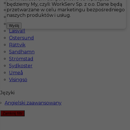
Hudiksvall
będziemy My, czyli: WorkServ Sp. z o.o. Dane będą
przetwarzane w celu marketingu bezpośredniego
Kalmar
Hotistin
Oferty pracy
Gastronomia
Göteborg
naszych produktów i usług.
Karlskrona
Klimpfjäll
Pokaż filtr
Wyślij
Laisvall
Östersund
Rättvik
Sandhamn
Strömstad
Sydkoster
Umeå
Visingsö
Praca - barman w Szwecji
Języki
Angielski zaawansowany
Kategoria
Gastronomia
,
Barman
,
Kuchnia
Zamknij filtr
Lokalizacja
Göteborg
,
Szwecja
Wymagane języki
Angielski zaawansowany