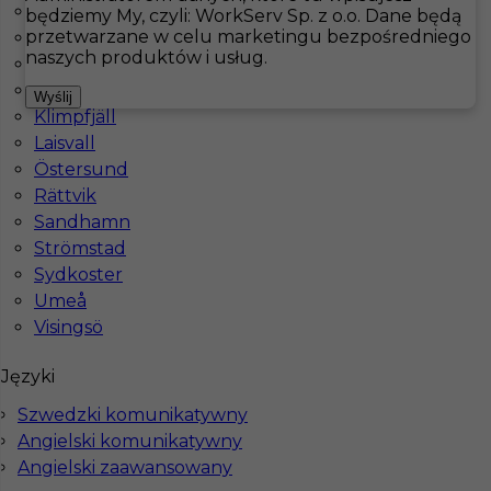
Huddinge
będziemy My, czyli: WorkServ Sp. z o.o. Dane będą
przetwarzane w celu marketingu bezpośredniego
Hudiksvall
Hotistin
Oferty pracy
Gastronomia
Hudiksvall
naszych produktów i usług.
Kalmar
Karlskrona
Pokaż filtr
Wyślij
Klimpfjäll
Laisvall
Östersund
Rättvik
Sandhamn
Strömstad
Sydkoster
Umeå
Visingsö
Menadżer sali - praca w Szwecji
Języki
Kategoria
Gastronomia
Szwedzki komunikatywny
Lokalizacja
Hudiksvall
,
Szwecja
Angielski komunikatywny
Angielski zaawansowany
Wymagane języki
Angielski komunikatywny
,
Szwedzki komunikatywny