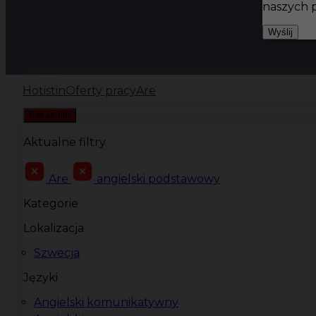
naszych 
Wyślij
Hotistin
Oferty pracy
Are
Pokaż filtr
Aktualne filtry
Are
angielski podstawowy
Kategorie
Lokalizacja
Szwecja
Języki
Angielski komunikatywny