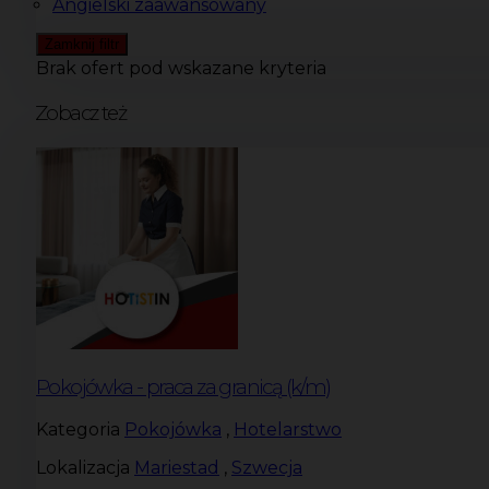
Angielski zaawansowany
Zamknij filtr
Brak ofert pod wskazane kryteria
Zobacz też
Pokojówka - praca za granicą (k/m)
Kategoria
Pokojówka
,
Hotelarstwo
Lokalizacja
Mariestad
,
Szwecja