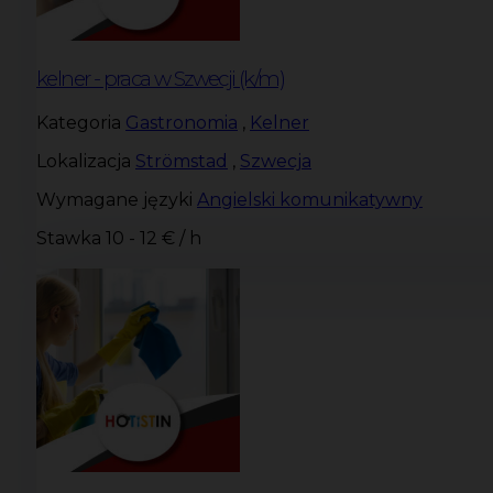
kelner - praca w Szwecji (k/m)
Kategoria
Gastronomia
,
Kelner
Lokalizacja
Strömstad
,
Szwecja
Wymagane języki
Angielski komunikatywny
Stawka
10 - 12 € / h