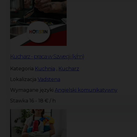
Kucharz - praca w Szwecji (k/m)
Kategoria
Kuchnia
,
Kucharz
Lokalizacja
Vadstena
Wymagane języki
Angielski komunikatywny
Stawka
16 - 18 € / h