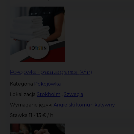
Pokojówka - praca za granicą! (k/m)
Kategoria
Pokojówka
Lokalizacja
Stokholm
,
Szwecja
Wymagane języki
Angielski komunikatywny
Stawka
11 - 13 € / h