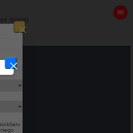
og
Kontakt
 WorkServ
dniego