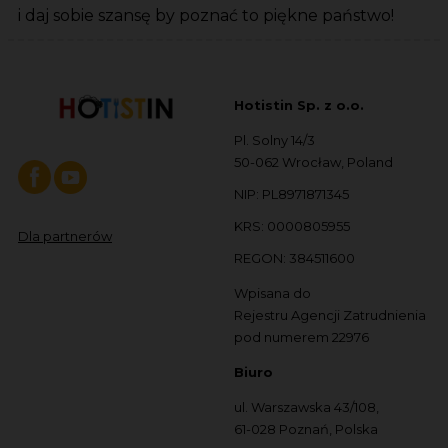
i daj sobie szansę by poznać to piękne państwo!
Hotistin Sp. z o.o.
Pl. Solny 14/3
50-062 Wrocław, Poland
NIP: PL8971871345
KRS: 0000805955
Dla partnerów
REGON: 384511600
Wpisana do
Rejestru Agencji Zatrudnienia
pod numerem 22976
Biuro
ul. Warszawska 43/108,
61-028 Poznań, Polska