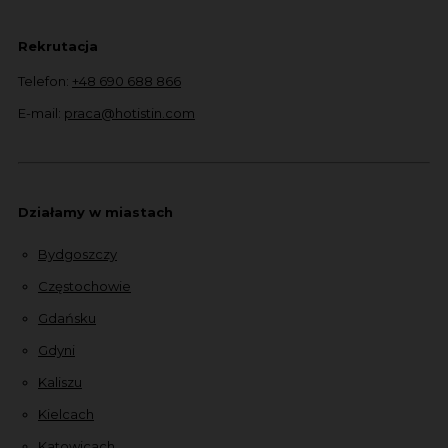
Rekrutacja
Telefon:
+48 690 688 866
E-mail:
praca@hotistin.com
Działamy w miastach
Bydgoszczy
Częstochowie
Gdańsku
Gdyni
Kaliszu
Kielcach
Katowicach