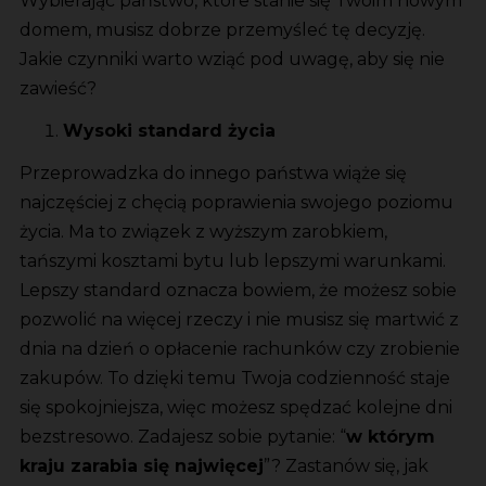
Wybierając państwo, które stanie się Twoim nowym
domem, musisz dobrze przemyśleć tę decyzję.
Jakie czynniki warto wziąć pod uwagę, aby się nie
zawieść?
Wysoki standard życia
Przeprowadzka do innego państwa wiąże się
najczęściej z chęcią poprawienia swojego poziomu
życia. Ma to związek z wyższym zarobkiem,
tańszymi kosztami bytu lub lepszymi warunkami.
Lepszy standard oznacza bowiem, że możesz sobie
pozwolić na więcej rzeczy i nie musisz się martwić z
dnia na dzień o opłacenie rachunków czy zrobienie
zakupów. To dzięki temu Twoja codzienność staje
się spokojniejsza, więc możesz spędzać kolejne dni
bezstresowo. Zadajesz sobie pytanie: “
w którym
kraju zarabia się najwięcej
”? Zastanów się, jak