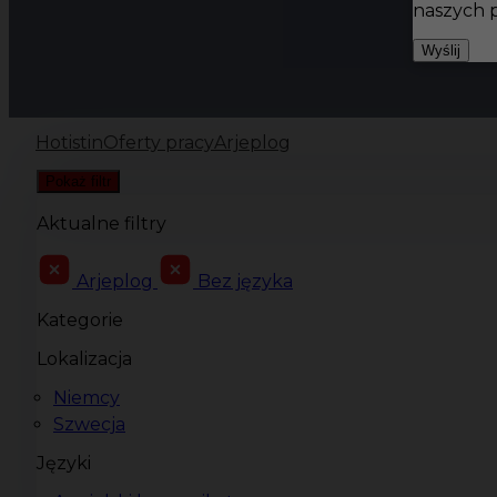
naszych 
Wyślij
Hotistin
Oferty pracy
Arjeplog
Pokaż filtr
Aktualne filtry
Arjeplog
Bez języka
Kategorie
Lokalizacja
Niemcy
Szwecja
Języki