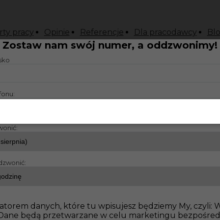
rty pracy
Opinie
Referencje
Dla pracodawcy
Bl
Zostaw nam swój numer, a oddzwonimy!
isko
fonu:
wonić:
dzwonić:
atorem danych, które tu wpisujesz będziemy My, czyli:
o. Dane będą przetwarzane w celu marketingu bezpośre