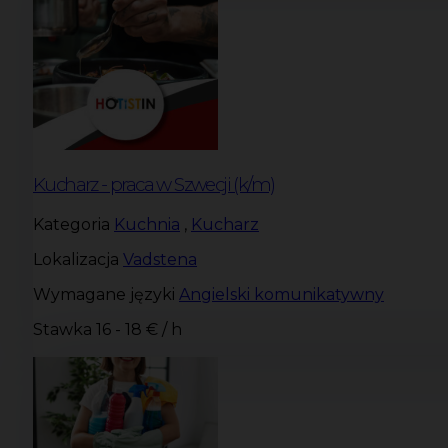
Kucharz - praca w Szwecji (k/m)
Kategoria
Kuchnia
,
Kucharz
Lokalizacja
Vadstena
Wymagane języki
Angielski komunikatywny
Stawka
16 - 18 € / h