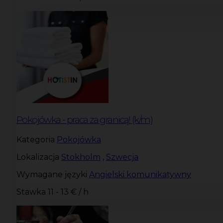
Pokojówka - praca za granicą! (k/m)
Kategoria
Pokojówka
Lokalizacja
Stokholm
,
Szwecja
Wymagane języki
Angielski komunikatywny
Stawka
11 - 13 € / h