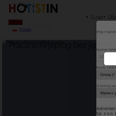
O nas
Ofe
Aplikuj
Polski
Imię i nazw
Praca w Arjeplog Bez języka
Numer tele
Kiedy zadz
O której za
Administr
Sp. z o.