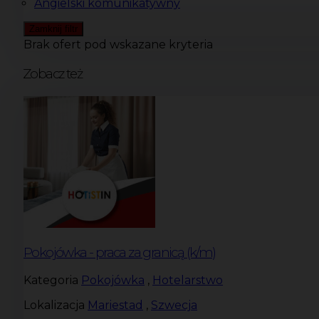
Angielski komunikatywny
Zamknij filtr
Brak ofert pod wskazane kryteria
Zobacz też
Pokojówka - praca za granicą (k/m)
Kategoria
Pokojówka
,
Hotelarstwo
Lokalizacja
Mariestad
,
Szwecja