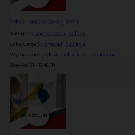
kelner - praca w Szwecji (k/m)
Kategoria
Gastronomia
,
Kelner
Lokalizacja
Strömstad
,
Szwecja
Wymagane języki
Angielski komunikatywny
Stawka
10 - 12 € / h