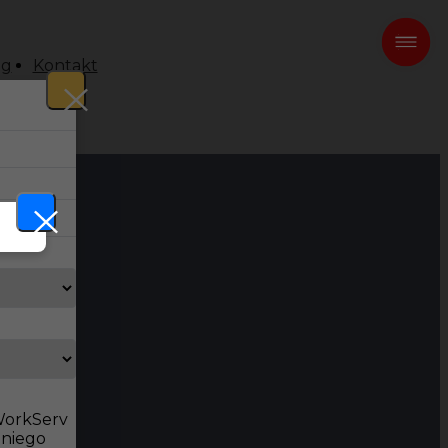
og
Kontakt
 WorkServ
dniego