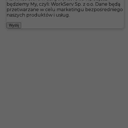
będziemy My, czyli: WorkServ Sp. z o.o. Dane będą
przetwarzane w celu marketingu bezpośredniego
Hotistin
Oferty pracy
Büttelborn
naszych produktów i usług.
Pokaż filtr
Wyślij
Praca dla kuriera / kierowcy w Niemczech bez języka
Kategoria
Inne
,
Kierowcy
Lokalizacja
Büttelborn
,
Niemcy
Wymagane języki
Bez języka