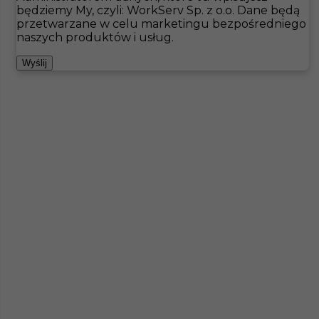
będziemy My, czyli: WorkServ Sp. z o.o. Dane będą
przetwarzane w celu marketingu bezpośredniego
Hotistin
Oferty pracy
Bad Liebenzell
naszych produktów i usług.
Pokaż filtr
Wyślij
Brak ofert pod wskazane kryteria
Zobacz też
Pokojówka - praca za granicą (k/m)
Kategoria
Pokojówka
,
Hotelarstwo