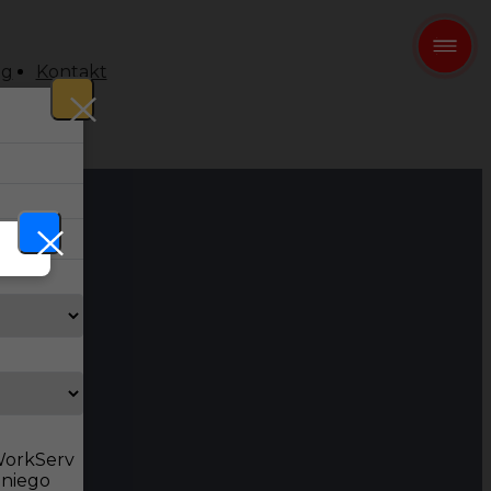
og
Kontakt
 WorkServ
dniego