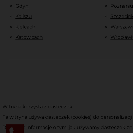
Gdyni
Poznani
Kaliszu
Szczecini
Kielcach
Warszawi
Katowicach
Wrocławi
Witryna korzysta z ciasteczek
Ta witryna używa ciasteczek (cookies) do personalizacj
Dokładne informacje o tym, jak używamy ciasteczek zna