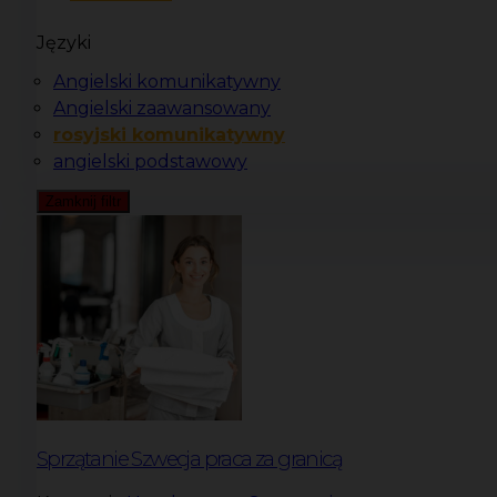
Języki
Angielski komunikatywny
Angielski zaawansowany
rosyjski komunikatywny
angielski podstawowy
Zamknij filtr
Sprzątanie Szwecja praca za granicą