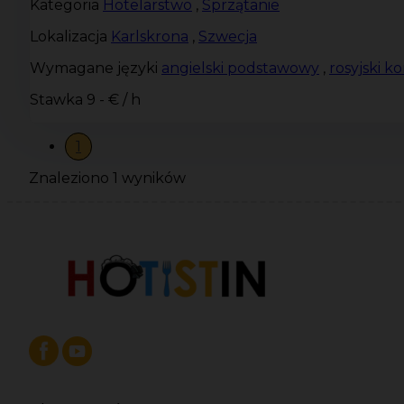
Kategoria
Hotelarstwo
,
Sprzątanie
Lokalizacja
Karlskrona
,
Szwecja
Wymagane języki
angielski podstawowy
,
rosyjski 
Stawka
9 - € / h
1
Znaleziono 1 wyników