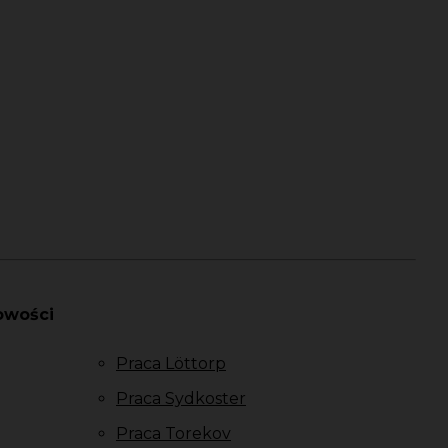
owości
Praca Löttorp
Praca Sydkoster
Praca Torekov