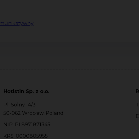
komunikatywny
Hotistin Sp. z o.o.
R
Pl. Solny 14/3
T
50-062 Wrocław, Poland
E
NIP: PL8971871345
KRS: 0000805955