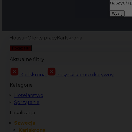
naszych 
Wyślij
Hotistin
Oferty pracy
Karlskrona
Pokaż filtr
Aktualne filtry
Karlskrona
rosyjski komunikatywny
Kategorie
Hotelarstwo
Sprzątanie
Lokalizacja
Szwecja
Karlskrona