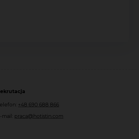
ekrutacja
elefon:
+48 690 688 866
-mail:
praca@hotistin.com