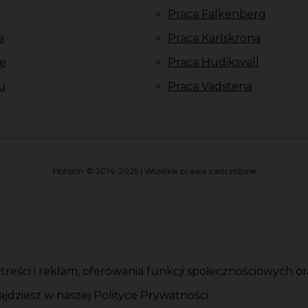
u
Praca Falkenberg
e
Praca Karlskrona
e
Praca Hudiksvall
u
Praca Vadstena
Hotistin © 2014-2025 | Wszelkie prawa zastrzeżone
i treści i reklam, oferowania funkcji społecznościowych 
jdziesz w naszej Polityce Prywatności.