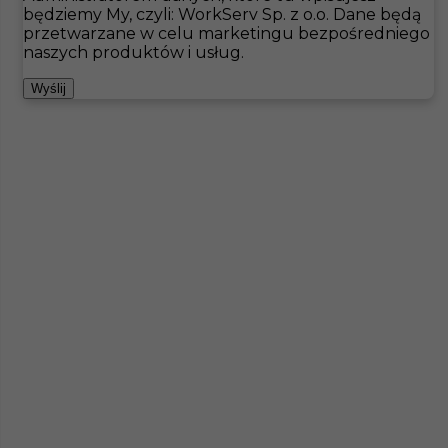
będziemy My, czyli: WorkServ Sp. z o.o. Dane będą
przetwarzane w celu marketingu bezpośredniego
Hotistin
Oferty pracy
Båtskärsnäs
naszych produktów i usług.
Pokaż filtr
Wyślij
Brak ofert pod wskazane kryteria
Zobacz też
Pokojówka - praca za granicą (k/m)
Kategoria
Pokojówka
,
Hotelarstwo