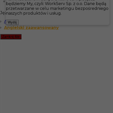
Visingsö
będziemy My, czyli: WorkServ Sp. z o.o. Dane będą
przetwarzane w celu marketingu bezpośredniego
Języki
Hotistin
Oferty pracy
Gastronomia
Sydkoster
naszych produktów i usług.
Angielski komunikatywny
Pokaż filtr
Wyślij
Angielski zaawansowany
Zamknij filtr
Praca - barman/szef zmiany - Szwecja
Kategoria
Gastronomia
,
Barman
Lokalizacja
Sydkoster
,
Szwecja
Wymagane języki
Angielski zaawansowany