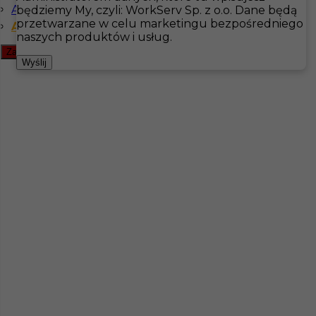
Angielski komunikatywny
będziemy My, czyli: WorkServ Sp. z o.o. Dane będą
przetwarzane w celu marketingu bezpośredniego
Angielski zaawansowany
Hotistin
Oferty pracy
Hotelarstwo
Docksta
naszych produktów i usług.
Zamknij filtr
Pokaż filtr
Wyślij
Zlecenie dla 2 osób- kelner/ka i pokojowy/ka od zaraz
Kategoria
Kelner
,
Pokojówka
,
Hotelarstwo
Lokalizacja
Docksta
,
Szwecja
Wymagane języki
Angielski komunikatywny
,
Angielski zaawansowany