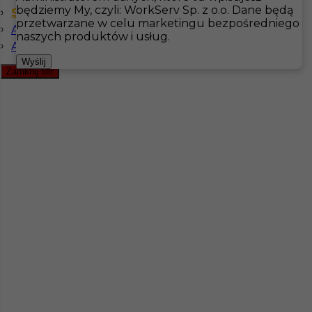
będziemy My, czyli: WorkServ Sp. z o.o. Dane będą
Szwedzki komunikatywny
przetwarzane w celu marketingu bezpośredniego
Angielski komunikatywny
Hotistin
Oferty pracy
Kuchnia
Rättvik
naszych produktów i usług.
Angielski zaawansowany
Pokaż filtr
Wyślij
Zamknij filtr
Praca sommelier Szwecja zagranica
Kategoria
Kuchnia
,
Sommelier
Lokalizacja
Rättvik
,
Szwecja
Wymagane języki
Angielski komunikatywny
,
Angielski zaawansowany
,
Szwedzki