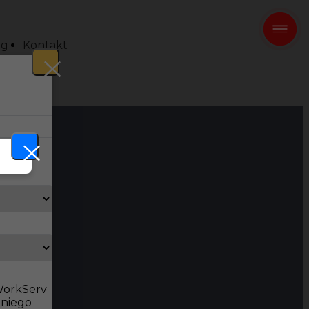
og
Kontakt
 WorkServ
dniego