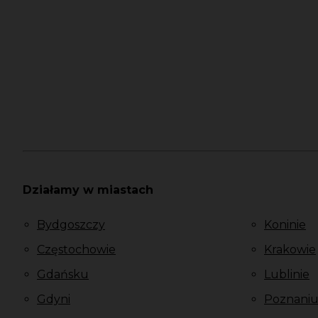
Działamy w miastach
Bydgoszczy
Koninie
Częstochowie
Krakowie
Gdańsku
Lublinie
Gdyni
Poznani