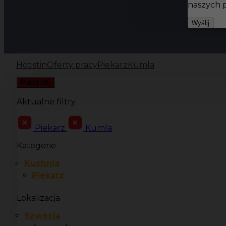
naszych 
Wyślij
Hotistin
Oferty pracy
Piekarz
Kumla
Pokaż filtr
Aktualne filtry
Piekarz
Kumla
Kategorie
Kuchnia
Piekarz
Lokalizacja
Szwecja