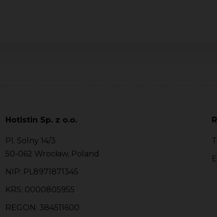
Hotistin Sp. z o.o.
R
Pl. Solny 14/3
T
50-062 Wrocław, Poland
E
NIP: PL8971871345
KRS: 0000805955
REGON: 384511600