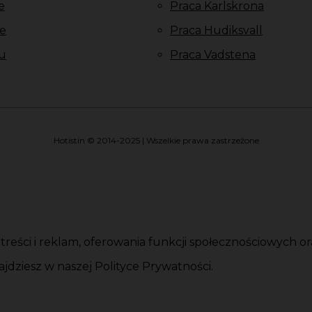
e
Praca Karlskrona
e
Praca Hudiksvall
u
Praca Vadstena
Hotistin © 2014-2025 | Wszelkie prawa zastrzeżone
i treści i reklam, oferowania funkcji społecznościowych 
jdziesz w naszej Polityce Prywatności.