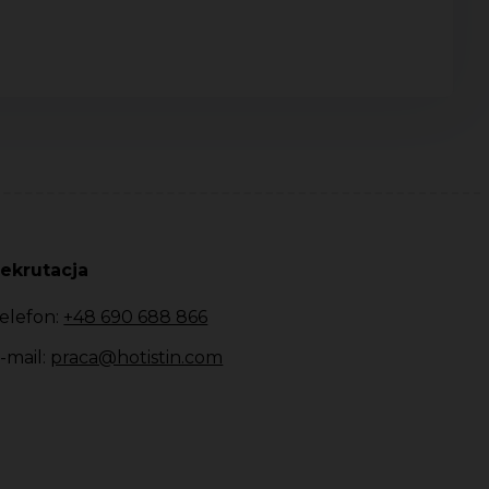
ekrutacja
elefon:
+48 690 688 866
-mail:
praca@hotistin.com