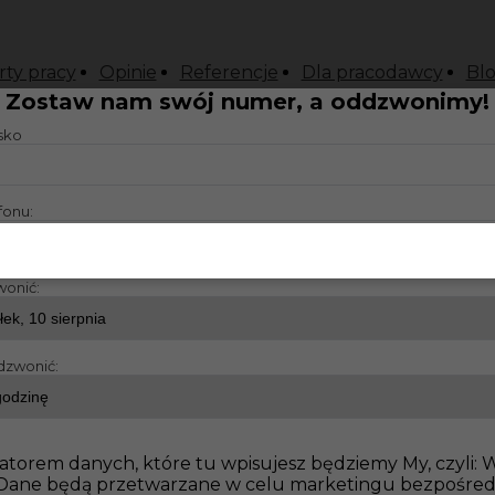
rty pracy
Opinie
Referencje
Dla pracodawcy
Bl
Zostaw nam swój numer, a oddzwonimy!
isko
fonu:
wonić:
dzwonić:
atorem danych, które tu wpisujesz będziemy My, czyli:
o. Dane będą przetwarzane w celu marketingu bezpośre