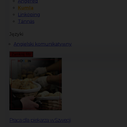
Angered
Kumla
Linköping
Tännäs
Języki
Angielski komunikatywny
Zamknij filtr
Praca dla piekarza w Szwecji