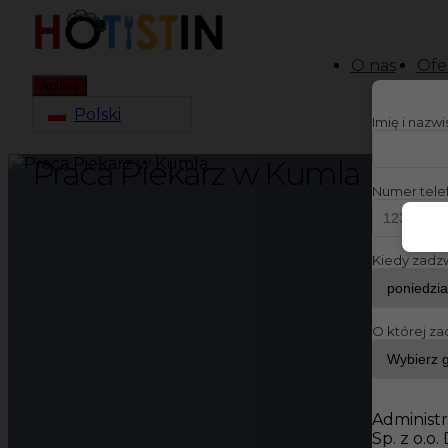
O nas
Ofe
Aplikuj
Polski
Imię i nazw
Praca Piekarz w Kumla
Numer tele
Kiedy zadz
O której za
Administr
Sp. z o.