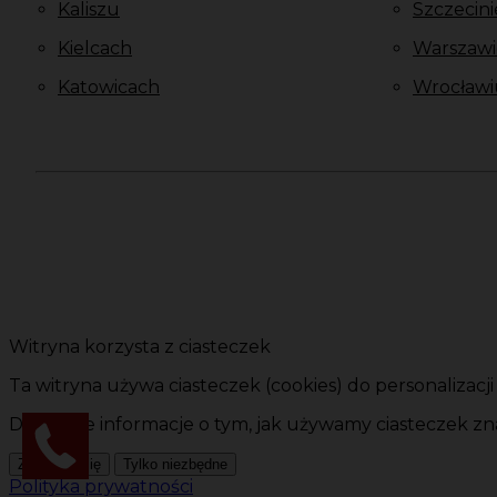
Kaliszu
Szczecini
Kielcach
Warszawi
Katowicach
Wrocławi
Witryna korzysta z ciasteczek
Ta witryna używa ciasteczek (cookies) do personalizacj
Dokładne informacje o tym, jak używamy ciasteczek zna
Zgadzam się
Tylko niezbędne
Polityka prywatności