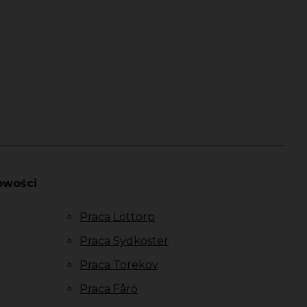
owości
Praca Löttorp
Praca Sydkoster
Praca Torekov
Praca Fårö