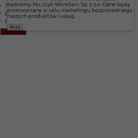
będziemy My, czyli: WorkServ Sp. z o.o. Dane będą
Szwedzki komunikatywny
przetwarzane w celu marketingu bezpośredniego
Angielski komunikatywny
Hotistin
Oferty pracy
Visingsö
naszych produktów i usług.
Angielski zaawansowany
Pokaż filtr
Wyślij
Zamknij filtr
Praca kelner kelnerka praca za granicą
Kategoria
Kelner
,
Kuchnia
Lokalizacja
Szwecja
,
Visingsö
Wymagane języki
Angielski komunikatywny
,
Szwedzki komunikatywny