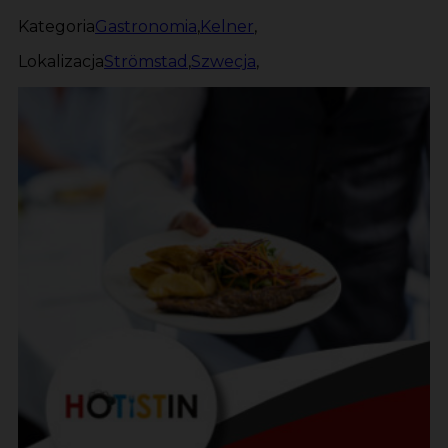
Kategoria
Gastronomia
,
Kelner
,
Lokalizacja
Strömstad
,
Szwecja
,