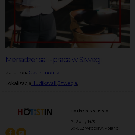
Menadżer sali - praca w Szwecji
Kategoria
Gastronomia
,
Lokalizacja
Hudiksvall
,
Szwecja
,
Hotistin Sp. z o.o.
Pl. Solny 14/3
50-062 Wrocław, Poland