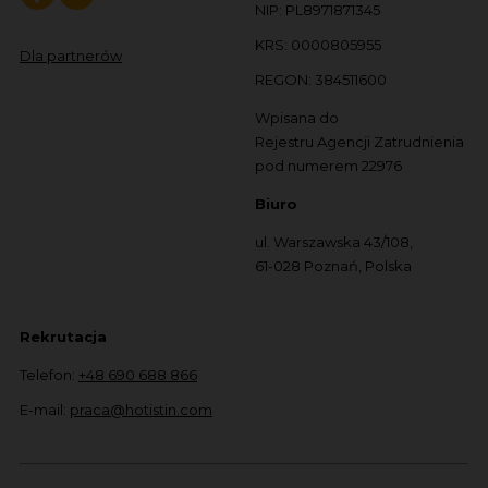
NIP: PL8971871345
KRS: 0000805955
Dla partnerów
REGON: 384511600
Wpisana do
Rejestru Agencji Zatrudnienia
pod numerem 22976
Biuro
ul. Warszawska 43/108,
61-028 Poznań, Polska
Rekrutacja
Telefon:
+48 690 688 866
E-mail:
praca@hotistin.com