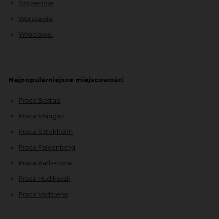
Szczecinie
Warszawie
Wrocławiu
Najpopularniejsze miejscowości
Praca Bastad
Praca Visingsö
Praca Sztokholm
Praca Falkenberg
Praca Karlskrona
Praca Hudiksvall
Praca Vadstena