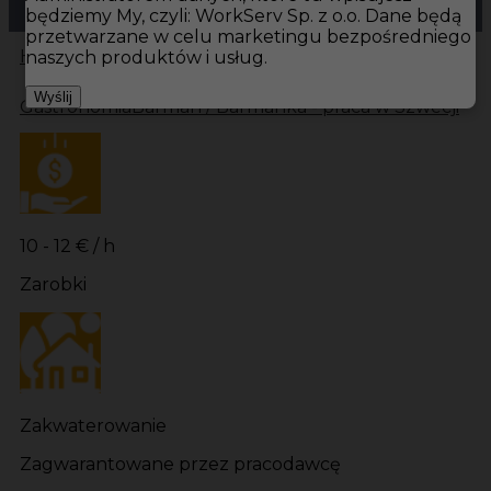
będziemy My, czyli: WorkServ Sp. z o.o. Dane będą
przetwarzane w celu marketingu bezpośredniego
Hotistin
Oferty pracy
Gastronomia Sandhamn
naszych produktów i usług.
Wyślij
Gastronomia
Barman / Barmanka - praca w Szwecji
10 - 12 € / h
Zarobki
Zakwaterowanie
Zagwarantowane przez pracodawcę