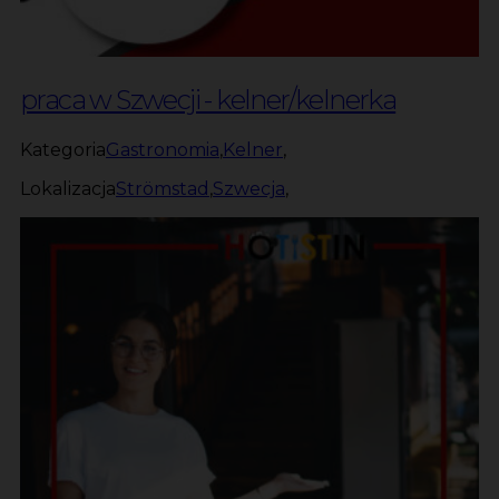
praca w Szwecji - kelner/kelnerka
Kategoria
Gastronomia
,
Kelner
,
Lokalizacja
Strömstad
,
Szwecja
,