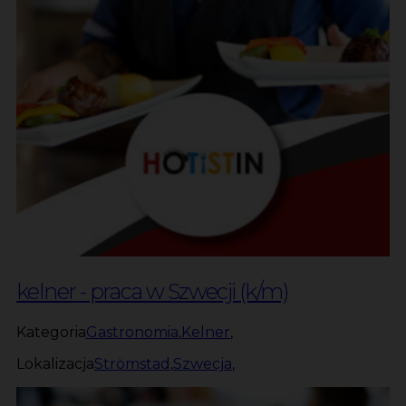
kelner - praca w Szwecji (k/m)
Kategoria
Gastronomia
,
Kelner
,
Lokalizacja
Strömstad
,
Szwecja
,