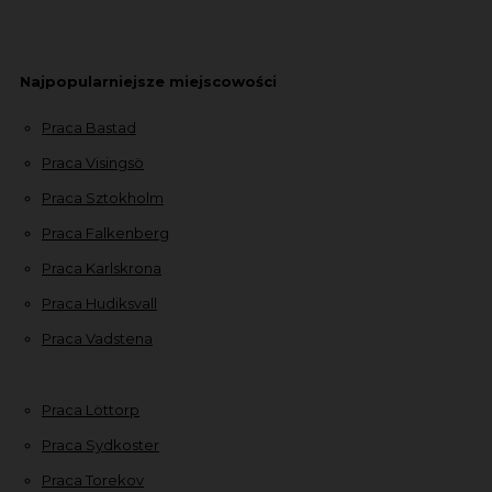
Najpopularniejsze miejscowości
Praca Bastad
Praca Visingsö
Praca Sztokholm
Praca Falkenberg
Praca Karlskrona
Praca Hudiksvall
Praca Vadstena
Praca Löttorp
Praca Sydkoster
Praca Torekov