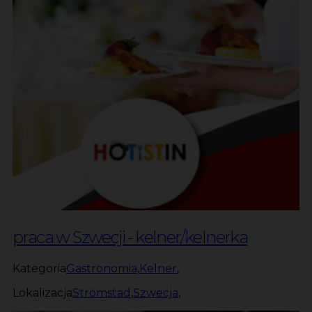
praca w Szwecji - kelner/kelnerka
Kategoria
Gastronomia
,
Kelner
,
Lokalizacja
Strömstad
,
Szwecja
,