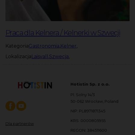
Praca dla Kelnera / Kelnerki w Szwecji
Kategoria
Gastronomia
,
Kelner
,
Lokalizacja
Laisvall
,
Szwecja
,
Hotistin Sp. z o.o.
Pl. Solny 14/3
50-062 Wrocław, Poland
NIP: PL8971871345
KRS: 0000805955
Dla partnerów
REGON: 384511600