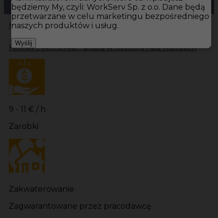
będziemy My, czyli: WorkServ Sp. z o.o. Dane będą
przetwarzane w celu marketingu bezpośredniego
Hotistin
Oferty pracy
Kelner Bastad
Kelner
naszych produktów i usług.
Wyślij
Kelner / kelnerka - praca w Szwecji nad morzem
9 - 11 € / h
Zarobki
Zakwaterowanie
Zagwarantowane przez pracodawcę