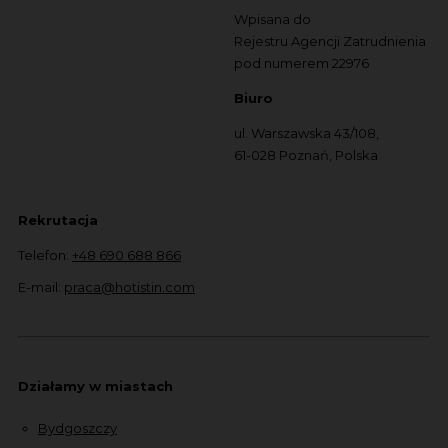
Wpisana do
Rejestru Agencji Zatrudnienia
pod numerem 22976
Biuro
ul. Warszawska 43/108,
61-028 Poznań, Polska
Rekrutacja
Telefon:
+48 690 688 866
E-mail:
praca@hotistin.com
Działamy w miastach
Bydgoszczy