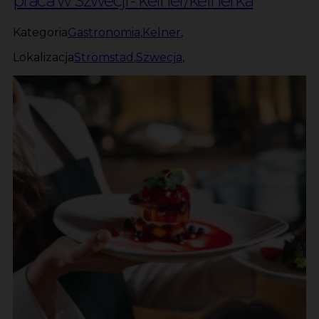
praca w Szwecji - kelner/kelnerka
Kategoria
Gastronomia
,
Kelner
,
Lokalizacja
Strömstad
,
Szwecja
,