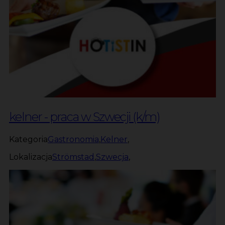
kelner - praca w Szwecji (k/m)
Kategoria
Gastronomia
,
Kelner
,
Lokalizacja
Strömstad
,
Szwecja
,