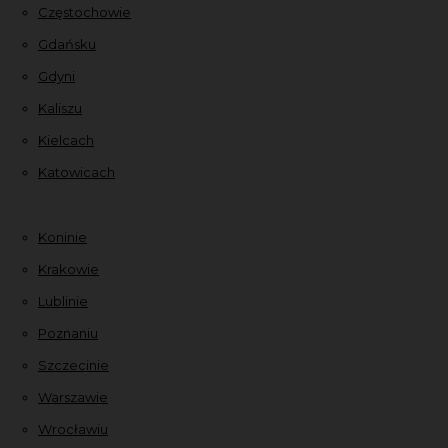
Częstochowie
Gdańsku
Gdyni
Kaliszu
Kielcach
Katowicach
Koninie
Krakowie
Lublinie
Poznaniu
Szczecinie
Warszawie
Wrocławiu