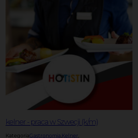
kelner - praca w Szwecji (k/m)
Kategoria
Gastronomia
,
Kelner
,