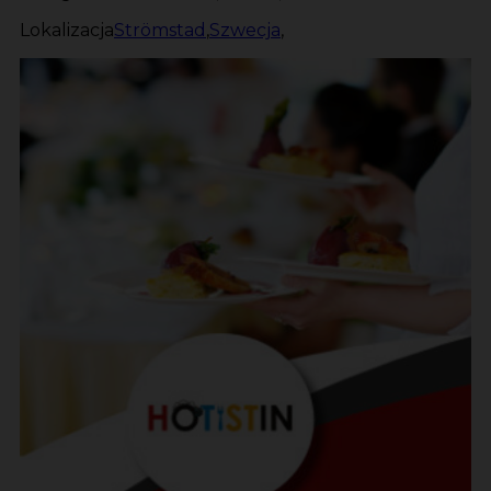
Lokalizacja
Strömstad
,
Szwecja
,