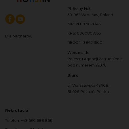
Pl. Solny 14/3
50-062 Wrocław, Poland
NIP: PL8971871345
KRS: 0000805955
Dla partnerów
REGON: 384511600
Wpisana do
Rejestru Agencji Zatrudnienia
pod numerem 22976
Biuro
ul. Warszawska 43/108,
61-028 Poznań, Polska
Rekrutacja
Telefon:
+48 690 688 866