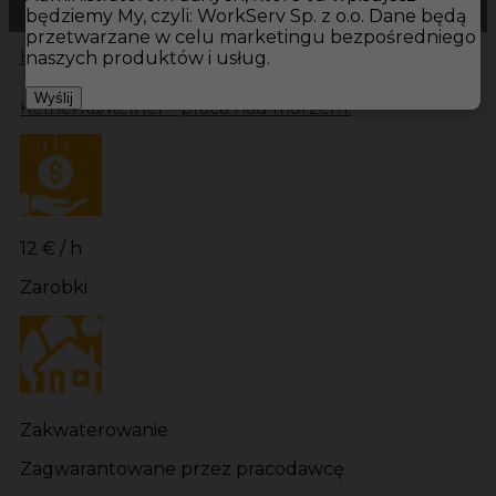
będziemy My, czyli: WorkServ Sp. z o.o. Dane będą
przetwarzane w celu marketingu bezpośredniego
Hotistin
Oferty pracy
Kelner Bastad
Kelner
naszych produktów i usług.
Wyślij
Kelnerka/kelner - praca nad morzem!
12 € / h
Zarobki
Zakwaterowanie
Zagwarantowane przez pracodawcę