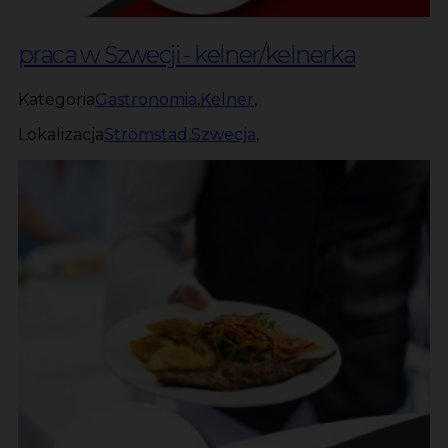
praca w Szwecji - kelner/kelnerka
Kategoria
Gastronomia
,
Kelner
,
Lokalizacja
Strömstad
,
Szwecja
,