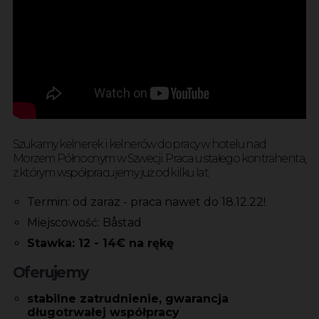
Szukamy kelnerek i kelnerów do pracy w hotelu nad
Morzem Północnym w Szwecji. Praca u stałego kontrahenta,
z którym współpracujemy już od kilku lat.
Termin: od zaraz - praca nawet do 18.12.22!
Miejscowość: Båstad
Stawka: 12 - 14€ na rękę
Oferujemy
stabilne zatrudnienie, gwarancja
długotrwałej
współpracy