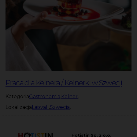
Praca dla Kelnera / Kelnerki w Szwecji
Kategoria
Gastronomia
,
Kelner
,
Lokalizacja
Laisvall
,
Szwecja
,
Hotistin Sp. z o.o.