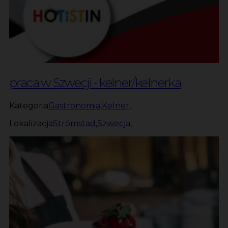
praca w Szwecji - kelner/kelnerka
Kategoria
Gastronomia
,
Kelner
,
Lokalizacja
Strömstad
,
Szwecja
,