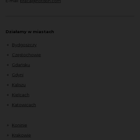
E-mail:
praca@hotistin.com
Działamy w miastach
Bydgoszczy
Częstochowie
Gdańsku
Gdyni
Kaliszu
Kielcach
Katowicach
Koninie
Krakowie