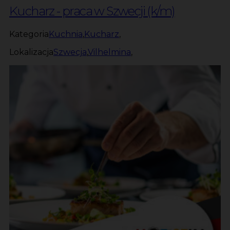
Kucharz - praca w Szwecji (k/m)
Kategoria
Kuchnia
,
Kucharz
,
Lokalizacja
Szwecja
,
Vilhelmina
,