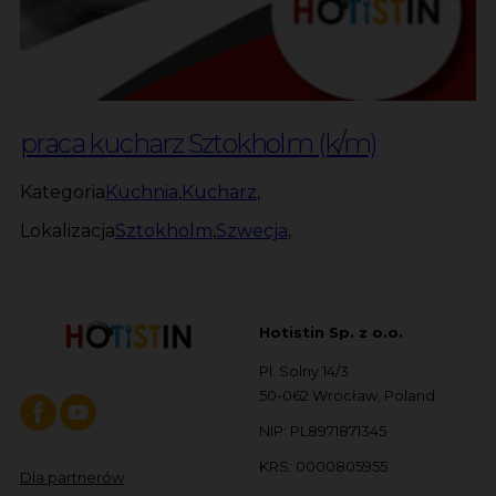
praca kucharz Sztokholm (k/m)
Kategoria
Kuchnia
,
Kucharz
,
Lokalizacja
Sztokholm
,
Szwecja
,
Hotistin Sp. z o.o.
Pl. Solny 14/3
50-062 Wrocław, Poland
NIP: PL8971871345
KRS: 0000805955
Dla partnerów