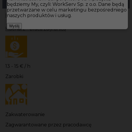
będziemy My, czyli: WorkServ Sp. z o.o. Dane będą
przetwarzane w celu marketingu bezpośredniego
Hotistin
Oferty pracy
Kuchnia Karlskrona
Kuchnia
naszych produktów i usług.
Wyślij
Kucharz - praca zagranicą
13 - 15 € / h
Zarobki
Zakwaterowanie
Zagwarantowane przez pracodawcę