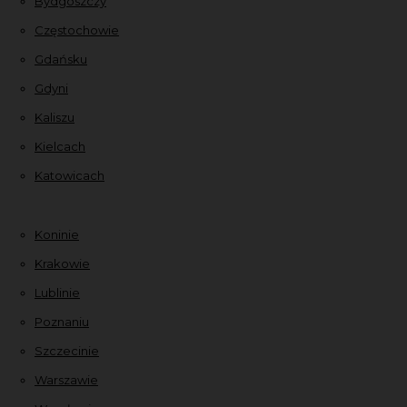
Bydgoszczy
Częstochowie
Gdańsku
Gdyni
Kaliszu
Kielcach
Katowicach
Koninie
Krakowie
Lublinie
Poznaniu
Szczecinie
Warszawie