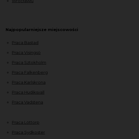
Wrocławiu
Najpopularniejsze miejscowości
Praca Bastad
Praca Visingsö
Praca Sztokholm
Praca Falkenberg
Praca Karlskrona
Praca Hudiksvall
Praca Vadstena
Praca Löttorp
Praca Sydkoster