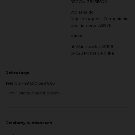
REGON: 384511600
Wpisana do
Rejestru Agencji Zatrudnienia
pod numerem 22976
Biuro
ul. Warszawska 43/108,
61-028 Poznań, Polska
Rekrutacja
Telefon:
+48 690 688 866
E-mail:
praca@hotistin.com
Działamy w miastach