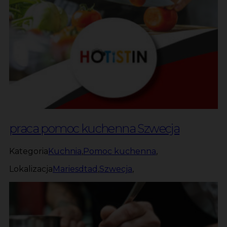
praca pomoc kuchenna Szwecja
Kategoria
Kuchnia
,
Pomoc kuchenna
,
Lokalizacja
Mariesdtad
,
Szwecja
,