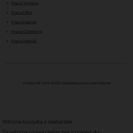
Praca Torekov
Praca Fårö
Praca Kalmar
Praca Göteborg
Praca Rättvik
Hotistin © 2014-2025 | Wszelkie prawa zastrzeżone
Witryna korzysta z ciasteczek
Ta witryna używa ciasteczek (cookies) do