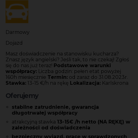
Darmowy
Dojazd
Masz doświadczenie na stanowisku kucharza?
Znasz język angielski? Jeśli tak, to nie czekaj! Zgłoś
się do nas już teraz!
Podstawowe warunki
współpracy:
Liczba godzin: pełen etat powyżej
160h miesięcznie
Termin:
od zaraz do 31.08.2023r.
Stawka:
13-15 €/h na rękę
Lokalizacja:
Karlskrona
Oferujemy
stabilne zatrudnienie, gwarancja
długotrwałej
współpracy
atrakcyjną stawka
13-15€ /h netto (NA RĘKĘ) w
zależności od doświadczenia
bezpieczny wyjazd, pracę w sprawdzonych