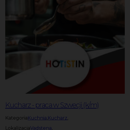
Kucharz - praca w Szwecji (k/m)
Kategoria
Kuchnia
,
Kucharz
,
Lokalizacja
Vadstena
,