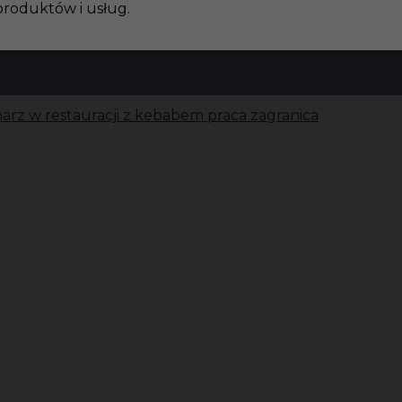
produktów i usług.
arz w restauracji z kebabem praca zagranica