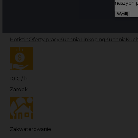
naszych 
Wyślij
Hotistin
Oferty pracy
Kuchnia Linköping
Kuchnia
Kuch
10 € / h
Zarobki
Zakwaterowanie