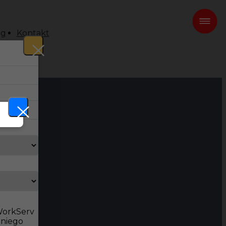
og
Kontakt
 WorkServ
dniego