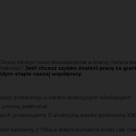
? Chcesz zdobyć nowe doświadczenie w branży hotelarski
ormalności?
Jeśli chcesz szybko znaleźć pracę za grani
ażdym etapie naszej współpracy.
ci i preferencji, w bardzo atrakcyjnych lokalizacjach
ą umowę, pełen etat
ych: proponujemy Ci atrakcyjną stawkę godzinową: 10€ n
 oraz będziemy z Tobą w stałym kontakcie przez cały czas