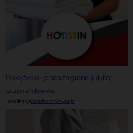
Pokojówka - praca za granicą! (k/m)
Kategoria
Pokojówka
,
Lokalizacja
Stokholm
,
Szwecja
,