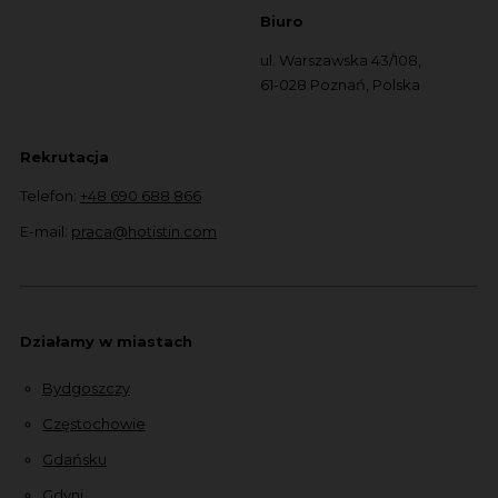
Biuro
ul. Warszawska 43/108,
61-028 Poznań, Polska
Rekrutacja
Telefon:
+48 690 688 866
E-mail:
praca@hotistin.com
Działamy w miastach
Bydgoszczy
Częstochowie
Gdańsku
Gdyni