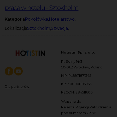
praca w hotelu - Sztokholm
Kategoria
Pokojówka
,
Hotelarstwo
,
Lokalizacja
Sztokholm
,
Szwecja
,
Hotistin Sp. z o.o.
Pl. Solny 14/3
50-062 Wrocław, Poland
NIP: PL8971871345
KRS: 0000805955
Dla partnerów
REGON: 384511600
Wpisana do
Rejestru Agencji Zatrudnienia
pod numerem 22976