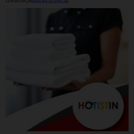
Lokalizacja
Bastad
,
Szwecja
,