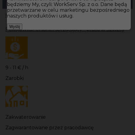
będziemy My, czyli: WorkServ Sp. z o.o. Dane będą
przetwarzane w celu marketingu bezpośredniego
Hotistin
Oferty pracy
Pokojówka Karlsborg
naszych produktów i usług.
Wyślij
Pokojówka
Personel sprzątający - praca w Szwecji
9 - 11 € / h
Zarobki
Zakwaterowanie
Zagwarantowane przez pracodawcę