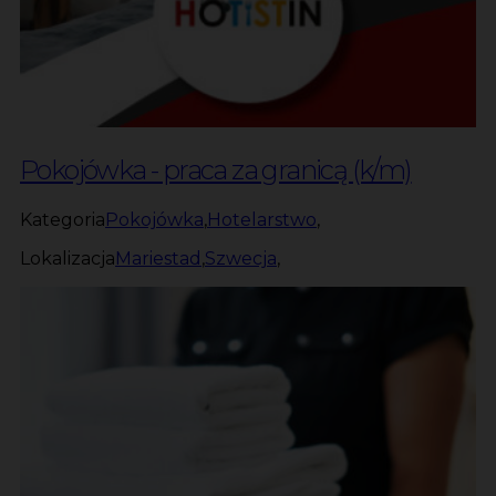
Pokojówka - praca za granicą (k/m)
Kategoria
Pokojówka
,
Hotelarstwo
,
Lokalizacja
Mariestad
,
Szwecja
,