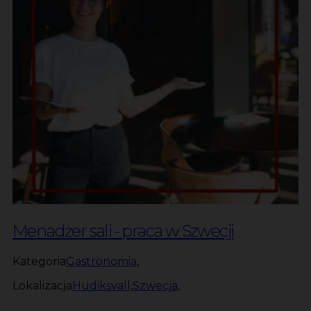
Menadżer sali - praca w Szwecji
Kategoria
Gastronomia
,
Lokalizacja
Hudiksvall
,
Szwecja
,