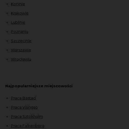
Koninie
Krakowie
Lublinie
Poznaniu
Szczecinie
Warszawie
Wrocławiu
Najpopularniejsze miejscowości
Praca Bastad
Praca Visingsö
Praca Sztokholm
Praca Falkenberg