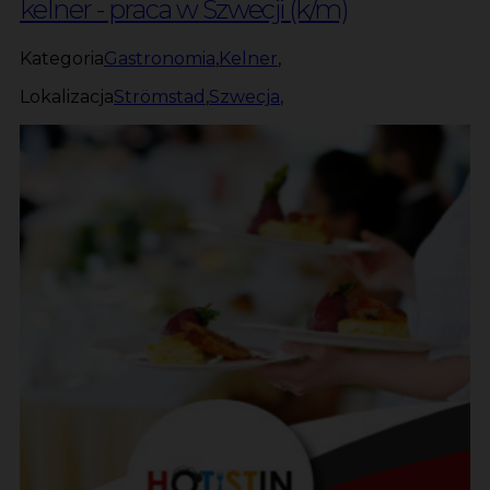
kelner - praca w Szwecji (k/m)
Kategoria
Gastronomia
,
Kelner
,
Lokalizacja
Strömstad
,
Szwecja
,