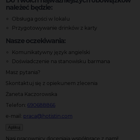
Do Twoich najważniejszych obowiązków
należeć będzie:
Obsługa gości w lokalu
Przygotowywanie drinków z karty
Nasze oczekiwania:
Komunikatywny język angielski
Doświadczenie na stanowisku barmana
Masz pytania?
Skontaktuj się z opiekunem zlecenia
Żaneta Kaczorowska
Telefon:
690688866
e-mail:
praca@hotistin.com
Aplikuj
Nasi pracownicy doceniają współpracę z nami!