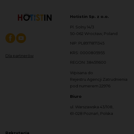
Hotistin Sp. z o.o.
Pl. Solny 14/3
50-062 Wrocław, Poland
NIP: PL8971871345
KRS: 0000805955
Dla partnerów
REGON: 384511600
Wpisana do
Rejestru Agencji Zatrudnienia
pod numerem 22976
Biuro
ul. Warszawska 43/108,
61-028 Poznań, Polska
Rekrutacja