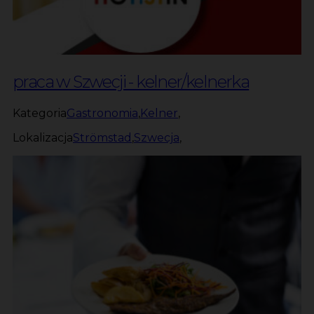
praca w Szwecji - kelner/kelnerka
Kategoria
Gastronomia
,
Kelner
,
Lokalizacja
Strömstad
,
Szwecja
,