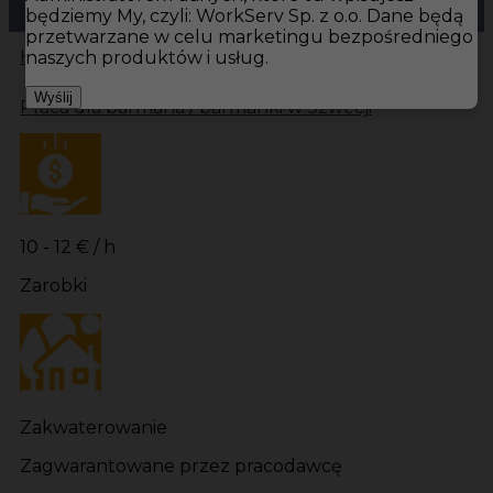
będziemy My, czyli: WorkServ Sp. z o.o. Dane będą
przetwarzane w celu marketingu bezpośredniego
Hotistin
Oferty pracy
Gastronomia Fårö
Gastronomia
naszych produktów i usług.
Wyślij
Praca dla barmana / barmanki w Szwecji
10 - 12 € / h
Zarobki
Zakwaterowanie
Zagwarantowane przez pracodawcę