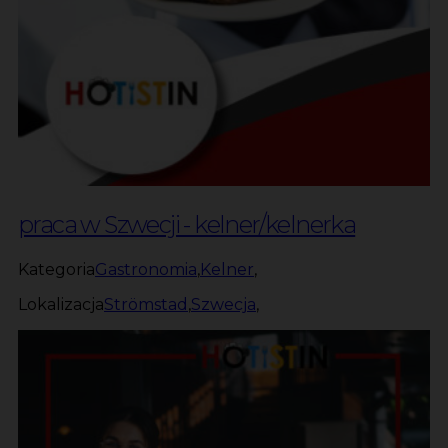
praca w Szwecji - kelner/kelnerka
Kategoria
Gastronomia
,
Kelner
,
Lokalizacja
Strömstad
,
Szwecja
,