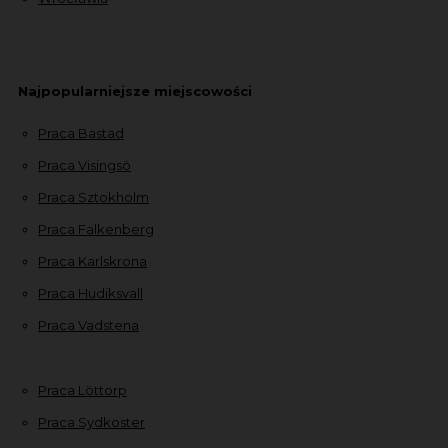
Najpopularniejsze miejscowości
Praca Bastad
Praca Visingsö
Praca Sztokholm
Praca Falkenberg
Praca Karlskrona
Praca Hudiksvall
Praca Vadstena
Praca Löttorp
Praca Sydkoster