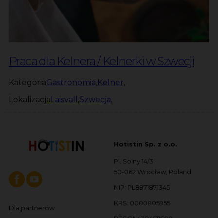
Praca dla Kelnera / Kelnerki w Szwecji
Kategoria
Gastronomia
,
Kelner
,
Lokalizacja
Laisvall
,
Szwecja
,
Hotistin Sp. z o.o.
Pl. Solny 14/3
50-062 Wrocław, Poland
NIP: PL8971871345
KRS: 0000805955
Dla partnerów