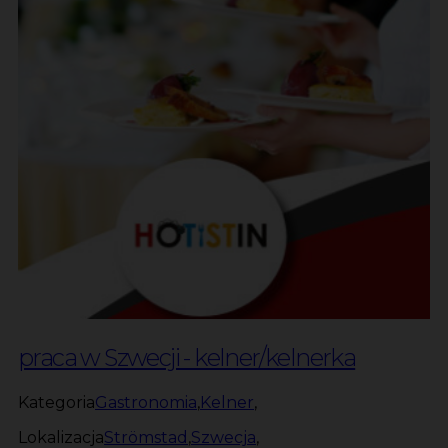
praca w Szwecji - kelner/kelnerka
Kategoria
Gastronomia
,
Kelner
,
Lokalizacja
Strömstad
,
Szwecja
,