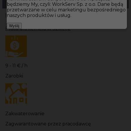
będziemy My, czyli: WorkServ Sp. z o.o. Dane będą
przetwarzane w celu marketingu bezpośredniego
Hotistin
Oferty pracy
Kelner Bastad
Kelner
naszych produktów i usług.
Wyślij
Praca dla kelnera w Szwecji!
9 - 11 € / h
Zarobki
Zakwaterowanie
Zagwarantowane przez pracodawcę