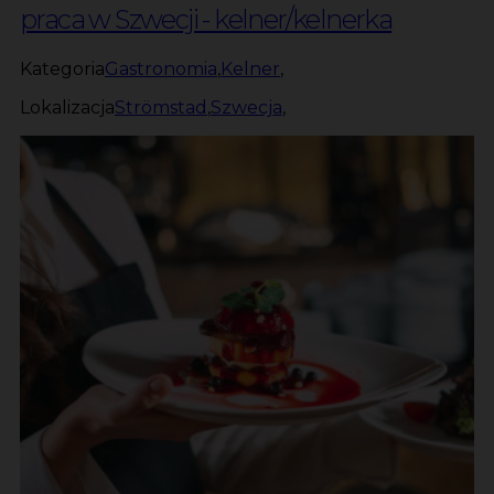
praca w Szwecji - kelner/kelnerka
Kategoria
Gastronomia
,
Kelner
,
Lokalizacja
Strömstad
,
Szwecja
,