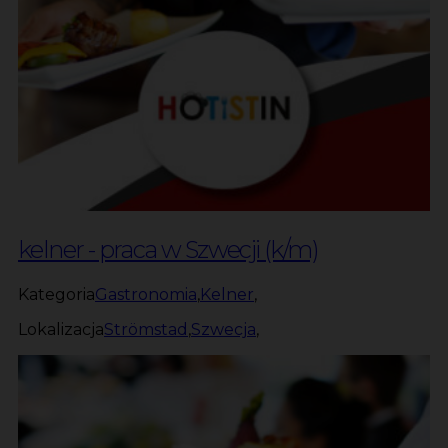
kelner - praca w Szwecji (k/m)
Kategoria
Gastronomia
,
Kelner
,
Lokalizacja
Strömstad
,
Szwecja
,