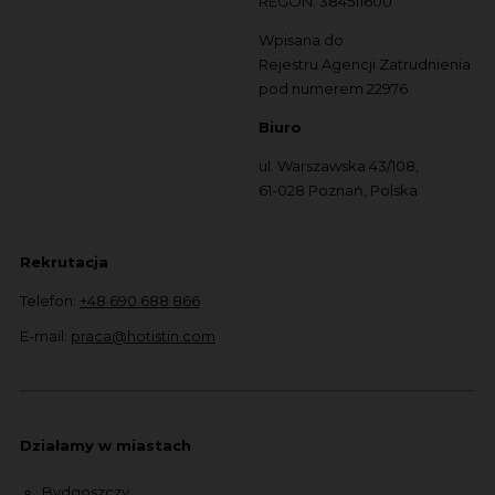
REGON: 384511600
Wpisana do
Rejestru Agencji Zatrudnienia
pod numerem 22976
Biuro
ul. Warszawska 43/108,
61-028 Poznań, Polska
Rekrutacja
Telefon:
+48 690 688 866
E-mail:
praca@hotistin.com
Działamy w miastach
Bydgoszczy