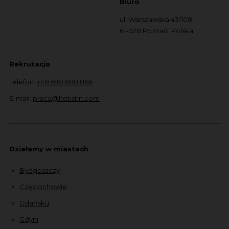
Biuro
ul. Warszawska 43/108,
61-028 Poznań, Polska
Rekrutacja
Telefon:
+48 690 688 866
E-mail:
praca@hotistin.com
Działamy w miastach
Bydgoszczy
Częstochowie
Gdańsku
Gdyni