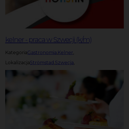
kelner - praca w Szwecji (k/m)
Kategoria
Gastronomia
,
Kelner
,
Lokalizacja
Strömstad
,
Szwecja
,