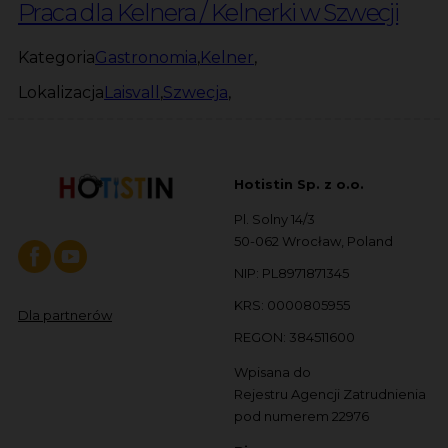
Praca dla Kelnera / Kelnerki w Szwecji
Kategoria
Gastronomia
,
Kelner
,
Lokalizacja
Laisvall
,
Szwecja
,
Hotistin Sp. z o.o.
Pl. Solny 14/3
50-062 Wrocław, Poland
NIP: PL8971871345
KRS: 0000805955
Dla partnerów
REGON: 384511600
Wpisana do
Rejestru Agencji Zatrudnienia
pod numerem 22976