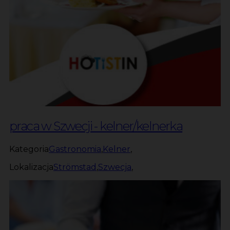
praca w Szwecji - kelner/kelnerka
Kategoria
Gastronomia
,
Kelner
,
Lokalizacja
Strömstad
,
Szwecja
,