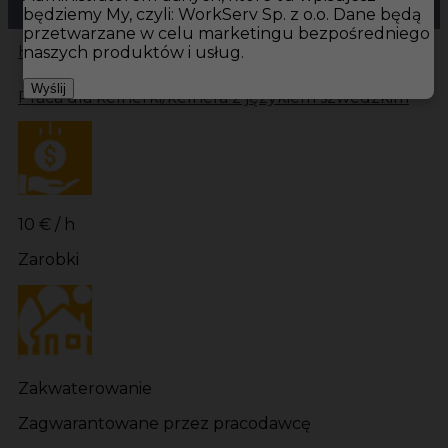
będziemy My, czyli: WorkServ Sp. z o.o. Dane będą
przetwarzane w celu marketingu bezpośredniego
Hotistin
Oferty pracy
Kelner Szwecja
Kelner
naszych produktów i usług.
Wyślij
Praca dla kelnerki/kelnera z językiem szwedzkim
10 € / h
Zarobki
Zakwaterowanie
Zagwarantowane przez pracodawcę