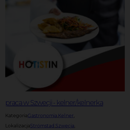
praca w Szwecji - kelner/kelnerka
Kategoria
Gastronomia
,
Kelner
,
Lokalizacja
Strömstad
,
Szwecja
,