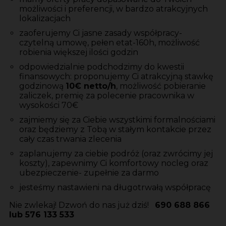
możliwości i preferencji, w bardzo atrakcyjnych
lokalizacjach
zaoferujemy Ci jasne zasady współpracy-
czytelną umowę, pełen etat-160h, możliwość
robienia większej ilości godzin
odpowiedzialnie podchodzimy do kwestii
finansowych: proponujemy Ci atrakcyjną stawkę
godzinową
10€ netto/h
, możliwość pobieranie
zaliczek, premię za polecenie pracownika w
wysokości 70€
zajmiemy się za Ciebie wszystkimi formalnościami
oraz będziemy z Tobą w stałym kontakcie przez
cały czas trwania zlecenia
zaplanujemy za ciebie podróż (oraz zwrócimy jej
koszty), zapewnimy Ci komfortowy nocleg oraz
ubezpieczenie- zupełnie za darmo
jesteśmy nastawieni na długotrwałą współpracę
Nie zwlekaj! Dzwoń do nas już dziś!
690 688 866
lub 576 133 533