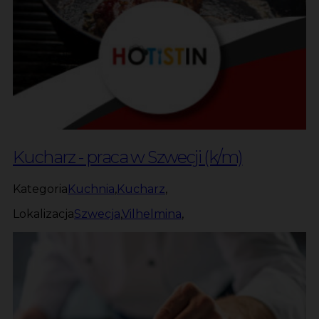
Kucharz - praca w Szwecji (k/m)
Kategoria
Kuchnia
,
Kucharz
,
Lokalizacja
Szwecja
,
Vilhelmina
,