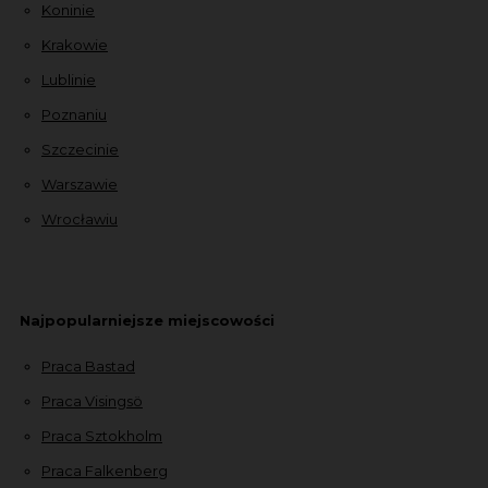
Koninie
Krakowie
Lublinie
Poznaniu
Szczecinie
Warszawie
Wrocławiu
Najpopularniejsze miejscowości
Praca Bastad
Praca Visingsö
Praca Sztokholm
Praca Falkenberg