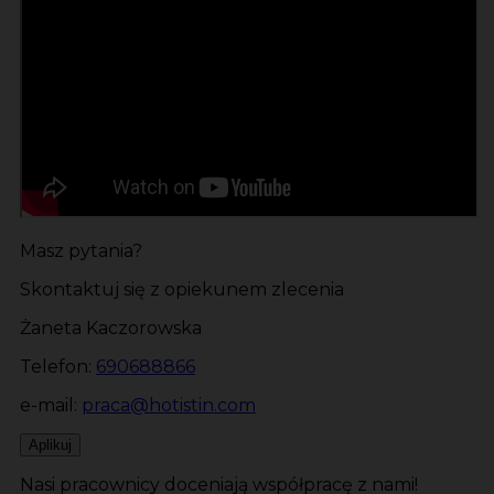
Masz pytania?
Skontaktuj się z opiekunem zlecenia
Żaneta Kaczorowska
Telefon:
690688866
e-mail:
praca@hotistin.com
Aplikuj
Nasi pracownicy doceniają współpracę z nami!