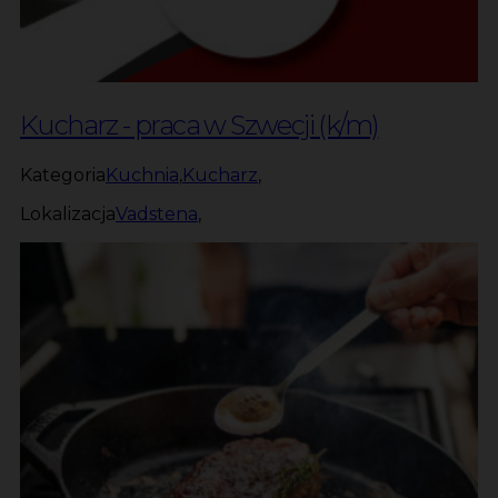
Kucharz - praca w Szwecji (k/m)
Kategoria
Kuchnia
,
Kucharz
,
Lokalizacja
Vadstena
,