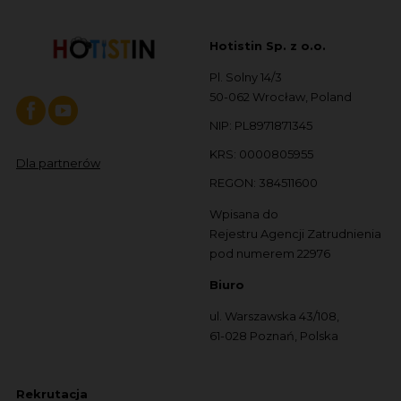
Hotistin Sp. z o.o.
Pl. Solny 14/3
50-062 Wrocław, Poland
NIP: PL8971871345
KRS: 0000805955
Dla partnerów
REGON: 384511600
Wpisana do
Rejestru Agencji Zatrudnienia
pod numerem 22976
Biuro
ul. Warszawska 43/108,
61-028 Poznań, Polska
Rekrutacja