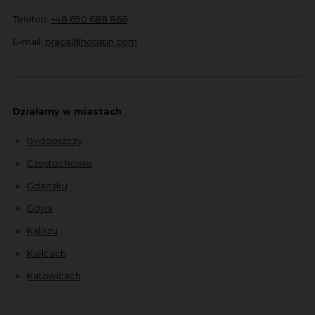
Telefon:
+48 690 688 866
E-mail:
praca@hotistin.com
Działamy w miastach
Bydgoszczy
Częstochowie
Gdańsku
Gdyni
Kaliszu
Kielcach
Katowicach