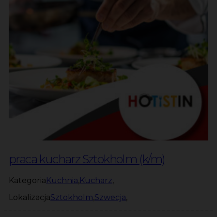
praca kucharz Sztokholm (k/m)
Kategoria
Kuchnia
,
Kucharz
,
Lokalizacja
Sztokholm
,
Szwecja
,