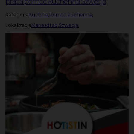
praca pomoc kuchenna Szwecja
Kategoria
Kuchnia
,
Pomoc kuchenna
,
Lokalizacja
Mariesdtad
,
Szwecja
,