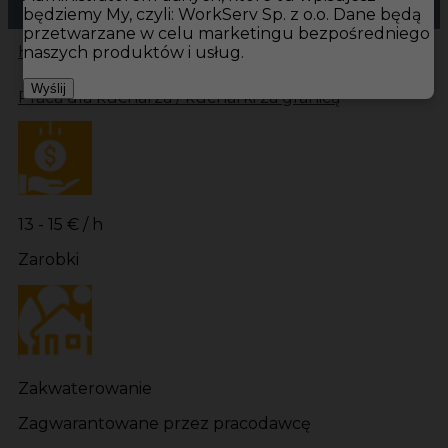
będziemy My, czyli: WorkServ Sp. z o.o. Dane będą
przetwarzane w celu marketingu bezpośredniego
Hotistin
Oferty pracy
Kuchnia Bastad
Kuchnia
naszych produktów i usług.
Wyślij
Praca dla kucharza / kucharki za granicą
13 - 15 € / h
Zarobki
Zakwaterowanie
Zagwarantowane przez pracodawcę