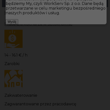
będziemy My, czyli: WorkServ Sp. z o.o. Dane będą
przetwarzane w celu marketingu bezpośredniego
Hotistin
Oferty pracy
Kuchnia Sztokholm
Kuchnia
naszych produktów i usług.
Wyślij
Praca dla kucharza w Sztokholmie
14 - 16.1 € / h
Zarobki
Zakwaterowanie
Zagwarantowane przez pracodawcę