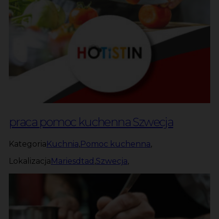
praca pomoc kuchenna Szwecja
Kategoria
Kuchnia
,
Pomoc kuchenna
,
Lokalizacja
Mariesdtad
,
Szwecja
,