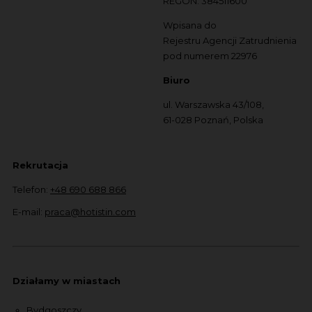
REGON: 384511600
Wpisana do
Rejestru Agencji Zatrudnienia
pod numerem 22976
Biuro
ul. Warszawska 43/108,
61-028 Poznań, Polska
Rekrutacja
Telefon:
+48 690 688 866
E-mail:
praca@hotistin.com
Działamy w miastach
Bydgoszczy