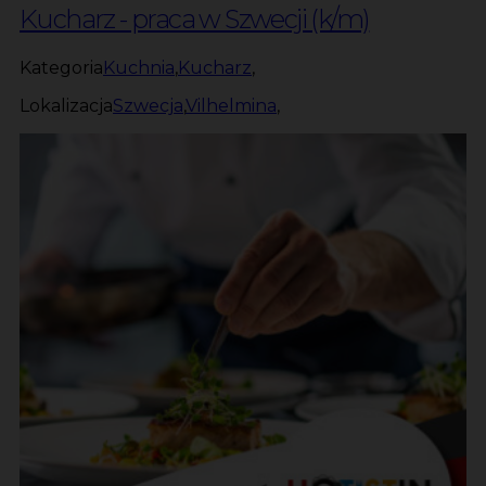
Kucharz - praca w Szwecji (k/m)
Kategoria
Kuchnia
,
Kucharz
,
Lokalizacja
Szwecja
,
Vilhelmina
,