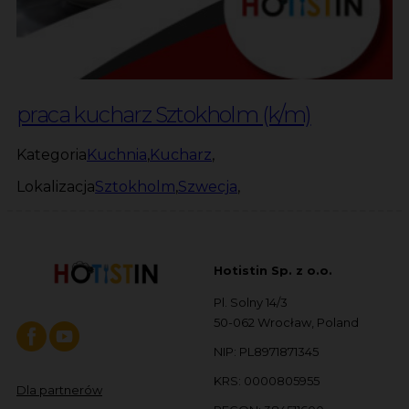
praca kucharz Sztokholm (k/m)
Kategoria
Kuchnia
,
Kucharz
,
Lokalizacja
Sztokholm
,
Szwecja
,
Hotistin Sp. z o.o.
Pl. Solny 14/3
50-062 Wrocław, Poland
NIP: PL8971871345
KRS: 0000805955
Dla partnerów