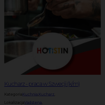
Kucharz - praca w Szwecji (k/m)
Kategoria
Kuchnia
,
Kucharz
,
Lokalizacja
Vadstena
,