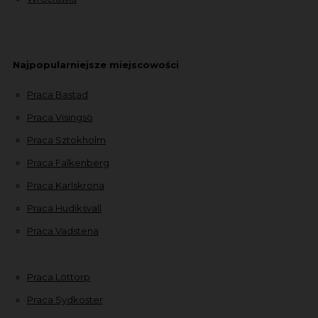
Najpopularniejsze miejscowości
Praca Bastad
Praca Visingsö
Praca Sztokholm
Praca Falkenberg
Praca Karlskrona
Praca Hudiksvall
Praca Vadstena
Praca Löttorp
Praca Sydkoster