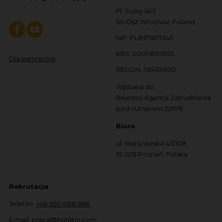
Pl. Solny 14/3
50-062 Wrocław, Poland
NIP: PL8971871345
KRS: 0000805955
Dla partnerów
REGON: 384511600
Wpisana do
Rejestru Agencji Zatrudnienia
pod numerem 22976
Biuro
ul. Warszawska 43/108,
61-028 Poznań, Polska
Rekrutacja
Telefon:
+48 690 688 866
E-mail:
praca@hotistin.com