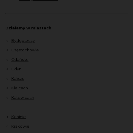
Działamy w miastach
Bydgoszczy
Częstochowie
Gdańsku
Gdyni
Kaliszu
Kielcach
Katowicach
Koninie
Krakowie