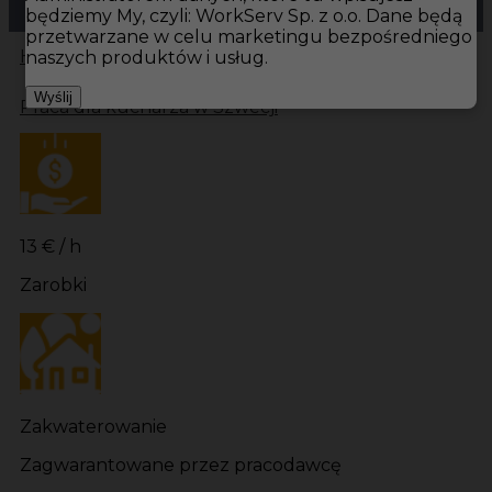
będziemy My, czyli: WorkServ Sp. z o.o. Dane będą
przetwarzane w celu marketingu bezpośredniego
Hotistin
Oferty pracy
Kuchnia Karlsborg
Kuchnia
naszych produktów i usług.
Wyślij
Praca dla kucharza w Szwecji
13 € / h
Zarobki
Zakwaterowanie
Zagwarantowane przez pracodawcę