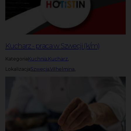
Kucharz - praca w Szwecji (k/m)
Kategoria
Kuchnia
,
Kucharz
,
Lokalizacja
Szwecja
,
Vilhelmina
,