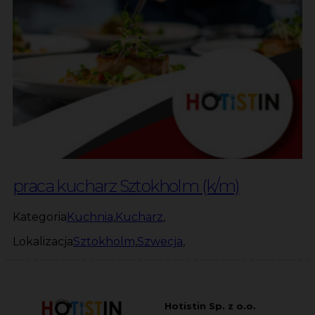
praca kucharz Sztokholm (k/m)
Kategoria
Kuchnia
,
Kucharz
,
Lokalizacja
Sztokholm
,
Szwecja
,
Hotistin Sp. z o.o.