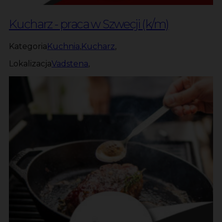
Kucharz - praca w Szwecji (k/m)
Kategoria
Kuchnia
,
Kucharz
,
Lokalizacja
Vadstena
,