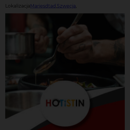
Lokalizacja
Mariesdtad
,
Szwecja
,