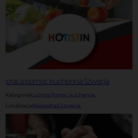
praca pomoc kuchenna Szwecja
Kategoria
Kuchnia
,
Pomoc kuchenna
,
Lokalizacja
Mariesdtad
,
Szwecja
,