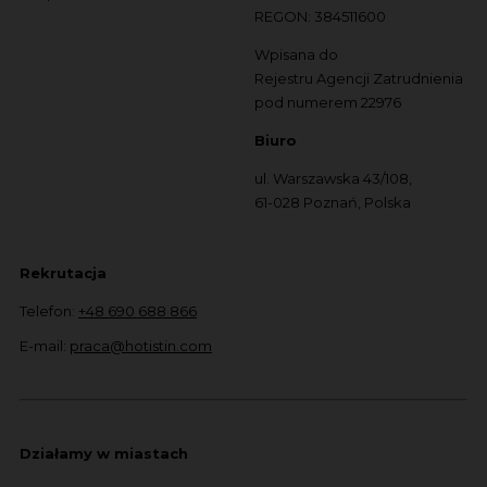
REGON: 384511600
Wpisana do
Rejestru Agencji Zatrudnienia
pod numerem 22976
Biuro
ul. Warszawska 43/108,
61-028 Poznań, Polska
Rekrutacja
Telefon:
+48 690 688 866
E-mail:
praca@hotistin.com
Działamy w miastach