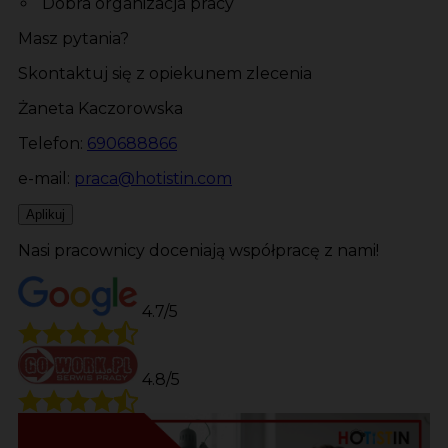
Dobra organizacja pracy
Masz pytania?
Skontaktuj się z opiekunem zlecenia
Żaneta Kaczorowska
Telefon:
690688866
e-mail:
praca@hotistin.com
Aplikuj
Nasi pracownicy doceniają współpracę z nami!
4.7/5
4.8/5