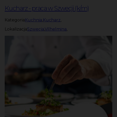
Kucharz - praca w Szwecji (k/m)
Kategoria
Kuchnia
,
Kucharz
,
Lokalizacja
Szwecja
,
Vilhelmina
,