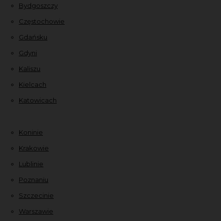
Bydgoszczy
Częstochowie
Gdańsku
Gdyni
Kaliszu
Kielcach
Katowicach
Koninie
Krakowie
Lublinie
Poznaniu
Szczecinie
Warszawie