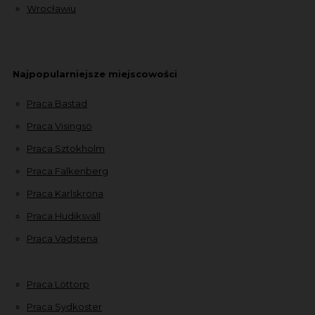
Wrocławiu
Najpopularniejsze miejscowości
Praca Bastad
Praca Visingsö
Praca Sztokholm
Praca Falkenberg
Praca Karlskrona
Praca Hudiksvall
Praca Vadstena
Praca Löttorp
Praca Sydkoster