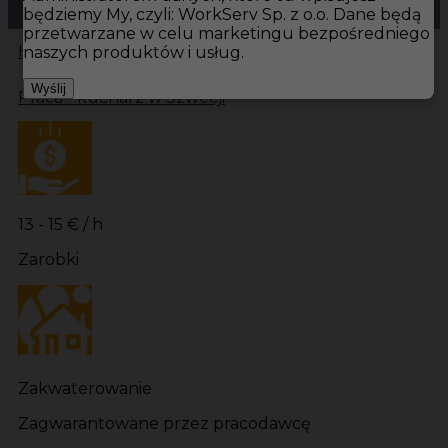
będziemy My, czyli: WorkServ Sp. z o.o. Dane będą
przetwarzane w celu marketingu bezpośredniego
Hotistin
Oferty pracy
Kuchnia Göteborg
Kuchnia
naszych produktów i usług.
Wyślij
Praca - kucharz w Szwecji
13 - 15 € / h
Zarobki
Zakwaterowanie
Zagwarantowane przez pracodawcę