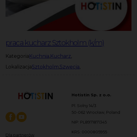
praca kucharz Sztokholm (k/m)
Kategoria
Kuchnia
,
Kucharz
,
Lokalizacja
Sztokholm
,
Szwecja
,
Hotistin Sp. z o.o.
Pl. Solny 14/3
50-062 Wrocław, Poland
NIP: PL8971871345
KRS: 0000805955
Dla partnerów