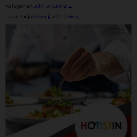
Kategoria
Kuchnia
,
Kucharz
,
Lokalizacja
Szwecja
,
Vilhelmina
,