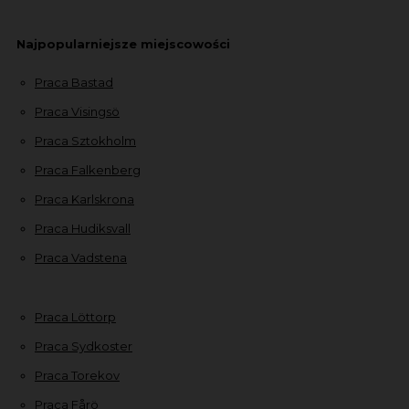
Najpopularniejsze miejscowości
Praca Bastad
Praca Visingsö
Praca Sztokholm
Praca Falkenberg
Praca Karlskrona
Praca Hudiksvall
Praca Vadstena
Praca Löttorp
Praca Sydkoster
Praca Torekov
Praca Fårö