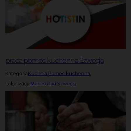
praca pomoc kuchenna Szwecja
Kategoria
Kuchnia
,
Pomoc kuchenna
,
Lokalizacja
Mariesdtad
,
Szwecja
,