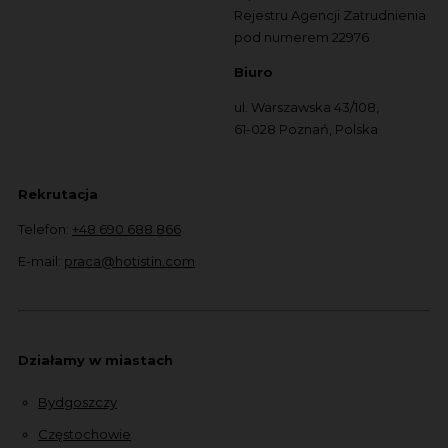
Rejestru Agencji Zatrudnienia
pod numerem 22976
Biuro
ul. Warszawska 43/108,
61-028 Poznań, Polska
Rekrutacja
Telefon:
+48 690 688 866
E-mail:
praca@hotistin.com
Działamy w miastach
Bydgoszczy
Częstochowie