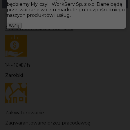
będziemy My, czyli: WorkServ Sp. z o.o. Dane będą
przetwarzane w celu marketingu bezpośredniego
Hotistin
Oferty pracy
Kuchnia Szwecja
Kuchnia
naszych produktów i usług.
Wyślij
Praca w Szwecji dla kucharza
14 - 16 € / h
Zarobki
Zakwaterowanie
Zagwarantowane przez pracodawcę