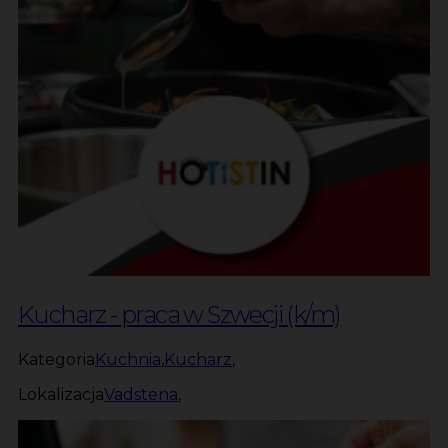
Kucharz - praca w Szwecji (k/m)
Kategoria
Kuchnia
,
Kucharz
,
Lokalizacja
Vadstena
,