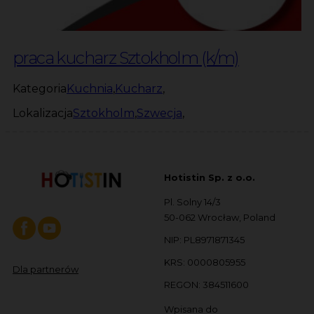
praca kucharz Sztokholm (k/m)
Kategoria
Kuchnia
,
Kucharz
,
Lokalizacja
Sztokholm
,
Szwecja
,
Hotistin Sp. z o.o.
Pl. Solny 14/3
50-062 Wrocław, Poland
NIP: PL8971871345
KRS: 0000805955
Dla partnerów
REGON: 384511600
Wpisana do